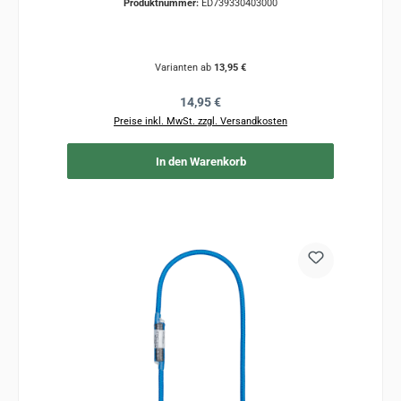
Produktnummer:
ED739330403000
Varianten ab
13,95 €
Regulärer Preis:
14,95 €
Preise inkl. MwSt. zzgl. Versandkosten
In den Warenkorb