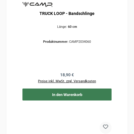
TRUCK LOOP - Bandschlinge
Länge:
60 cm
Produktnummer:
CAMP2034060
Regulärer Preis:
18,90 €
Preise inkl. MwSt. zzgl. Versandkosten
In den Warenkorb