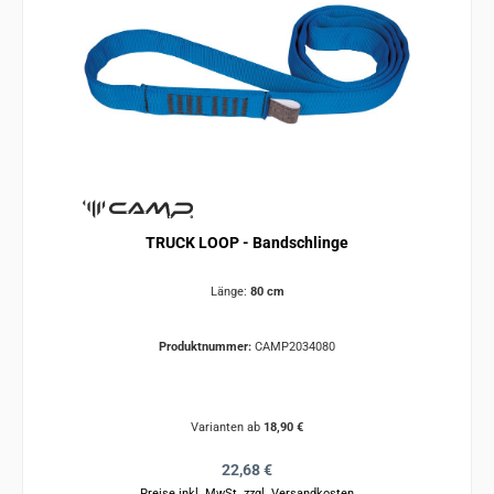
TRUCK LOOP - Bandschlinge
Länge:
80 cm
Produktnummer:
CAMP2034080
Varianten ab
18,90 €
Regulärer Preis:
22,68 €
Preise inkl. MwSt. zzgl. Versandkosten