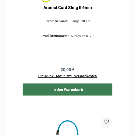
Aramid Cord Sling II 6mm
Farbe:
Schwarz
|
Länge:
30 cm
Produktnummer:
ED739240300170
Regulärer Preis:
20,00 €
Preise inkl. MwSt. zzgl. Versandkosten
In den Warenkorb