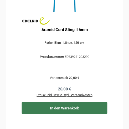
Aramid Cord Sling II 6mm
Farbe:
Blau
|
Länge:
120 cm
Produktnummer:
ED739241203290
Varianten ab
20,00 €
Regulärer Preis:
28,00 €
Preise inkl. MwSt. zzgl. Versandkosten
In den Warenkorb