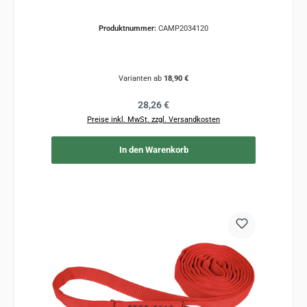
Produktnummer:
CAMP2034120
Varianten ab
18,90 €
Regulärer Preis:
28,26 €
Preise inkl. MwSt. zzgl. Versandkosten
In den Warenkorb