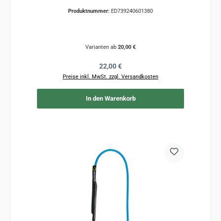
Produktnummer:
ED739240601380
Varianten ab
20,00 €
Regulärer Preis:
22,00 €
Preise inkl. MwSt. zzgl. Versandkosten
In den Warenkorb