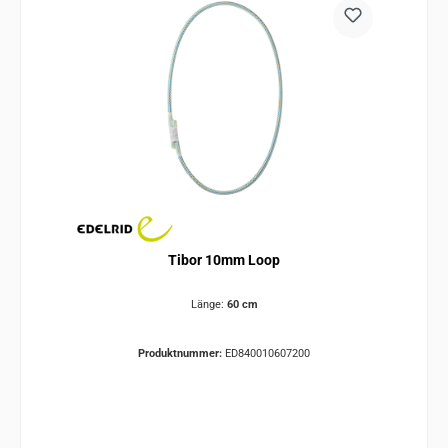
Tibor 10mm Loop
Länge:
60 cm
Produktnummer:
ED840010607200