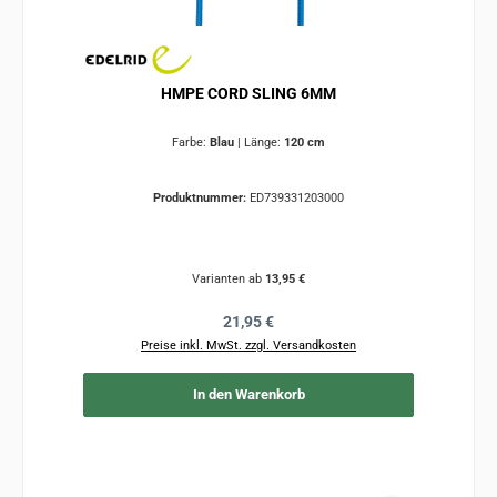
HMPE CORD SLING 6MM
Farbe:
Blau
|
Länge:
120 cm
Produktnummer:
ED739331203000
Varianten ab
13,95 €
Regulärer Preis:
21,95 €
Preise inkl. MwSt. zzgl. Versandkosten
In den Warenkorb