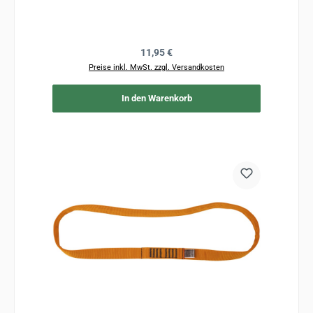
Regulärer Preis:
11,95 €
Preise inkl. MwSt. zzgl. Versandkosten
In den Warenkorb