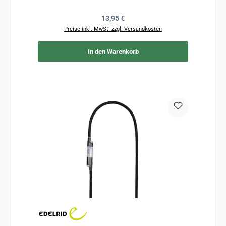
Regulärer Preis:
13,95 €
Preise inkl. MwSt. zzgl. Versandkosten
In den Warenkorb