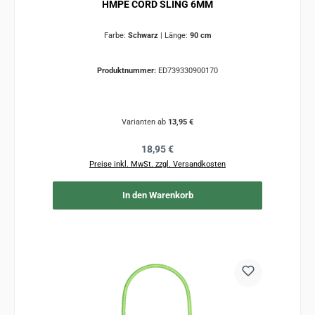
HMPE CORD SLING 6MM
Farbe:
Schwarz
|
Länge:
90 cm
Produktnummer:
ED739330900170
Varianten ab
13,95 €
Regulärer Preis:
18,95 €
Preise inkl. MwSt. zzgl. Versandkosten
In den Warenkorb