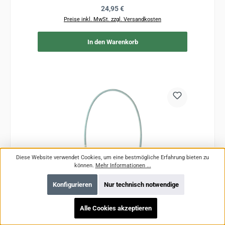
Regulärer Preis:
24,95 €
Preise inkl. MwSt. zzgl. Versandkosten
In den Warenkorb
Diese Website verwendet Cookies, um eine bestmögliche Erfahrung bieten zu
können.
Mehr Informationen ...
Konfigurieren
Nur technisch notwendige
Alle Cookies akzeptieren
Tibor 10mm Loop