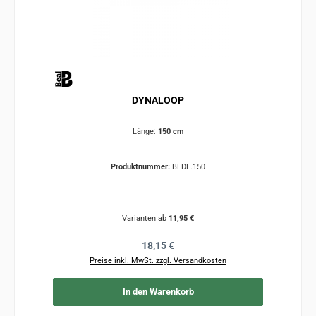
DYNALOOP
Länge:
150 cm
Produktnummer:
BLDL.150
Varianten ab
11,95 €
Regulärer Preis:
18,15 €
Preise inkl. MwSt. zzgl. Versandkosten
In den Warenkorb