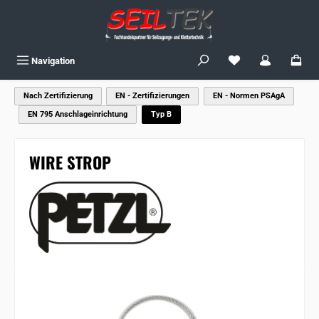
Zum Hauptinhalt springen
Du hast 0 Produkte
Navigation
Nach Zertifizierung
EN - Zertifizierungen
EN - Normen PSAgA
EN 795 Anschlageinrichtung
Typ B
WIRE STROP
Bildergalerie überspringen