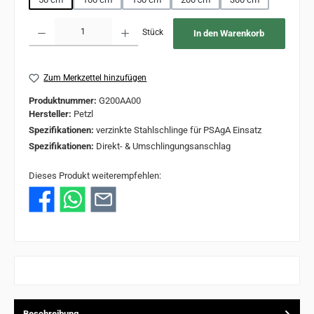
Produkt Anzahl: Gib den gewünschten Wert ein oder benutze die Schaltflächen um 
Stück
In den Warenkorb
Zum Merkzettel hinzufügen
Produktnummer:
G200AA00
Hersteller:
Petzl
Spezifikationen:
verzinkte Stahlschlinge für PSAgA Einsatz
Spezifikationen:
Direkt- & Umschlingungsanschlag
Dieses Produkt weiterempfehlen:
Beschreibung