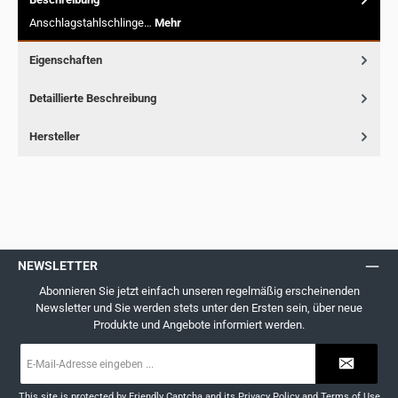
Anschlagstahlschlinge…
Mehr
Eigenschaften
Detaillierte Beschreibung
Hersteller
NEWSLETTER
Abonnieren Sie jetzt einfach unseren regelmäßig erscheinenden
Newsletter und Sie werden stets unter den Ersten sein, über neue
Produkte und Angebote informiert werden.
E-
Mail-
Adresse
*
This site is protected by
Friendly Captcha
and its
Privacy Policy
and
Terms of Use