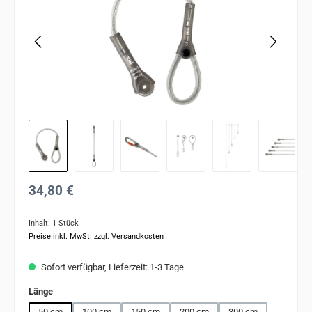
Regulärer Preis:
34,80 €
Inhalt:
1 Stück
Preise inkl. MwSt. zzgl. Versandkosten
Sofort verfügbar, Lieferzeit: 1-3 Tage
auswählen
Länge
50 cm
100 cm
150 cm
200 cm
300 cm