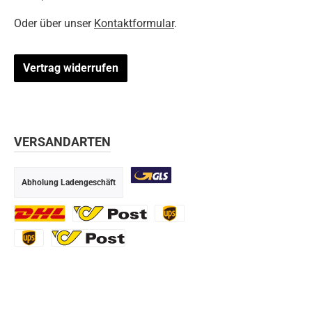
Oder über unser
Kontaktformular
.
Vertrag widerrufen
VERSANDARTEN
Abholung Ladengeschäft
GLS
DHL
Ö-Post
UPS
UPS Express
Export Austrian Post