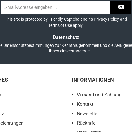
E-
Mail-
Adresse
This site is protected by
Friendly Captcha
and its
Privacy Policy
and
*
Terms of Use
apply.
Datenschutz
ie
Datenschutzbestimmungen
zur Kenntnis genommen und die
AGB
geles
ihnen einverstanden.
*
HES
INFORMATIONEN
m
Versand und Zahlung
Kontakt
tz
Newsletter
belehrungen
Rückrufe