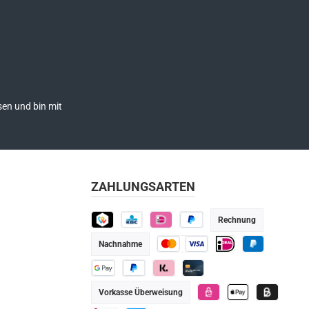
en und bin mit
ZAHLUNGSARTEN
Rechnung
TWINT
KBC
iDEAL
Später bezahlen
Nachnahme
Kredit- oder Debitkarte
iDEAL
PayPal
Google Pay
PayPal
Klarna
Kredit-/Debitkarte
Vorkasse Überweisung
eps
Apple Pay
Billie