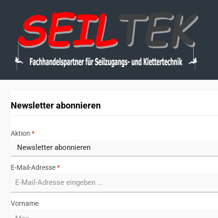
 Hauptinhalt springen
Zur Suche springen
Zur Hauptnavigation springen
Newsletter abonnieren
Aktion
*
E-Mail-Adresse
*
Vorname