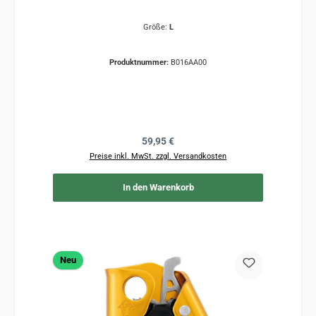
Größe:
L
Produktnummer:
B016AA00
Regulärer Preis:
59,95 €
Preise inkl. MwSt. zzgl. Versandkosten
In den Warenkorb
Neu