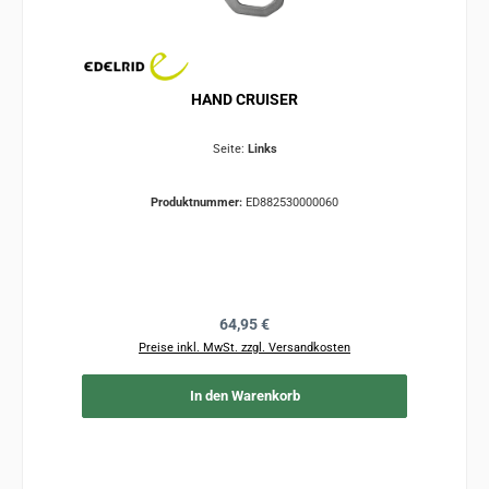
HAND CRUISER
Seite:
Links
Produktnummer:
ED882530000060
Regulärer Preis:
64,95 €
Preise inkl. MwSt. zzgl. Versandkosten
In den Warenkorb