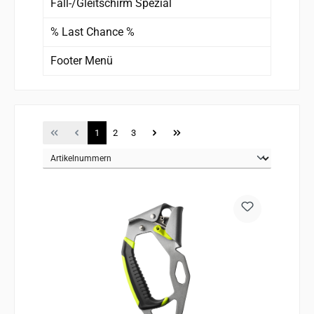
Fall-/Gleitschirm Spezial
% Last Chance %
Footer Menü
Seite
Seite
Seite
1
2
3