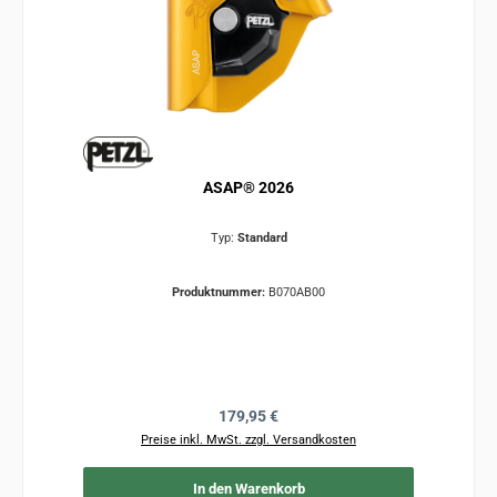
ASAP® 2026
Typ:
Standard
Produktnummer:
B070AB00
Regulärer Preis:
179,95 €
Preise inkl. MwSt. zzgl. Versandkosten
In den Warenkorb