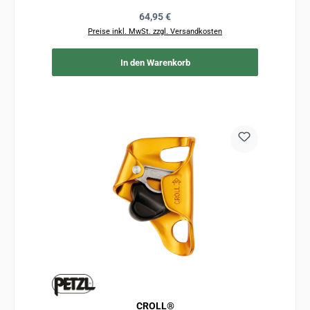
Regulärer Preis:
64,95 €
Preise inkl. MwSt. zzgl. Versandkosten
In den Warenkorb
CROLL®