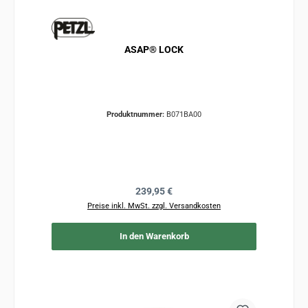
ASAP® LOCK
Produktnummer:
B071BA00
Regulärer Preis:
239,95 €
Preise inkl. MwSt. zzgl. Versandkosten
In den Warenkorb