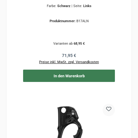
Farbe:
Schwarz
|
Seite:
Links
Produktnummer:
B17ALN
Varianten ab
68,95 €
Regulärer Preis:
71,95 €
Preise inkl. MwSt. zzgl. Versandkosten
In den Warenkorb