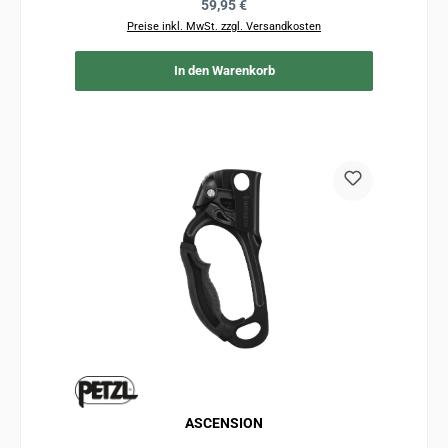
Regulärer Preis:
59,95 €
Preise inkl. MwSt. zzgl. Versandkosten
In den Warenkorb
ASCENSION