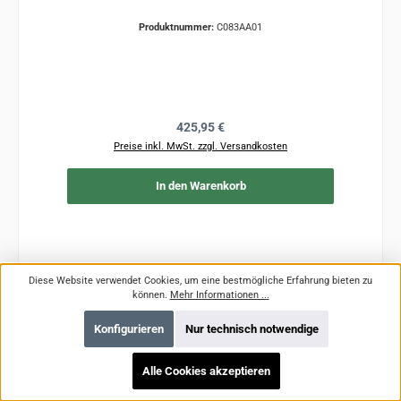
Produktnummer:
C083AA01
Regulärer Preis:
425,95 €
Preise inkl. MwSt. zzgl. Versandkosten
In den Warenkorb
Diese Website verwendet Cookies, um eine bestmögliche Erfahrung bieten zu
können.
Mehr Informationen ...
Konfigurieren
Nur technisch notwendige
Alle Cookies akzeptieren