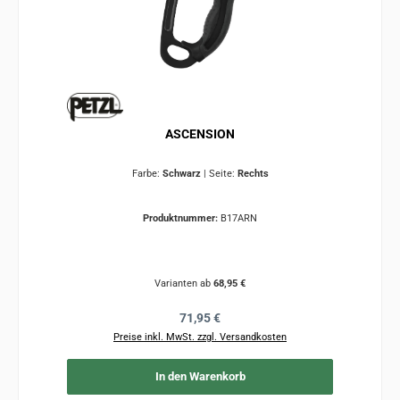
ASCENSION
Farbe:
Schwarz
|
Seite:
Rechts
Produktnummer:
B17ARN
Varianten ab
68,95 €
Regulärer Preis:
71,95 €
Preise inkl. MwSt. zzgl. Versandkosten
In den Warenkorb