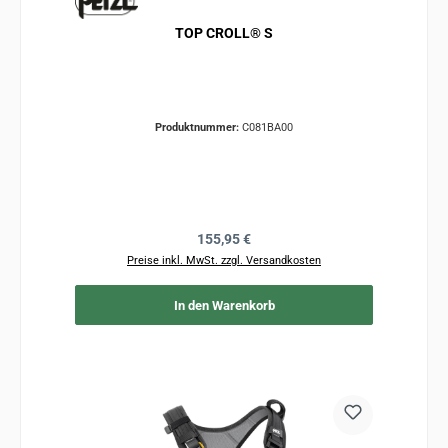
TOP CROLL® S
Produktnummer:
C081BA00
Regulärer Preis:
155,95 €
Preise inkl. MwSt. zzgl. Versandkosten
In den Warenkorb