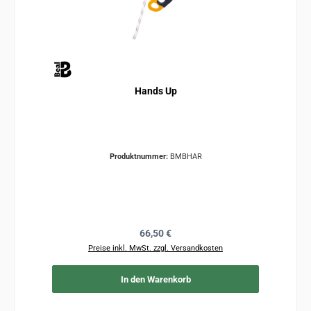
Hands Up
Produktnummer:
BMBHAR
Regulärer Preis:
66,50 €
Preise inkl. MwSt. zzgl. Versandkosten
In den Warenkorb