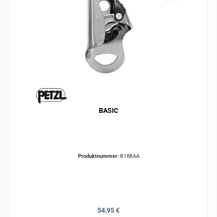
BASIC
Produktnummer:
B18BAA
Regulärer Preis:
54,95 €