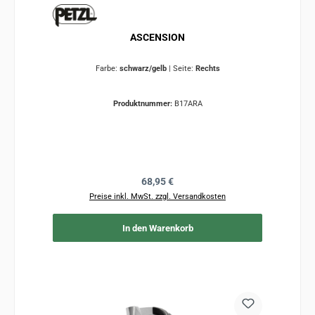
ASCENSION
Farbe:
schwarz/gelb
|
Seite:
Rechts
Produktnummer:
B17ARA
Regulärer Preis:
68,95 €
Preise inkl. MwSt. zzgl. Versandkosten
In den Warenkorb