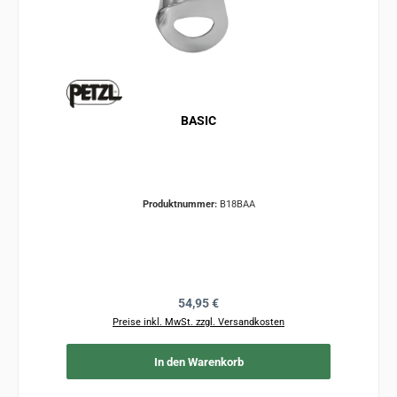
BASIC
Produktnummer:
B18BAA
Regulärer Preis:
54,95 €
Preise inkl. MwSt. zzgl. Versandkosten
In den Warenkorb