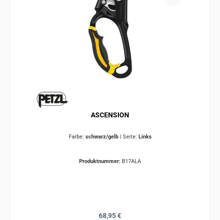
ASCENSION
Farbe:
schwarz/gelb
|
Seite:
Links
Produktnummer:
B17ALA
Regulärer Preis:
68,95 €