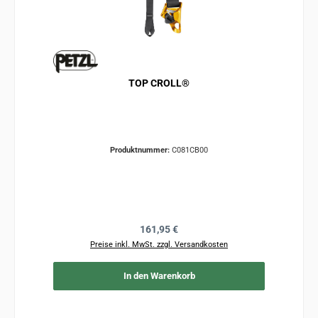
TOP CROLL®
Produktnummer:
C081CB00
Regulärer Preis:
161,95 €
Preise inkl. MwSt. zzgl. Versandkosten
In den Warenkorb