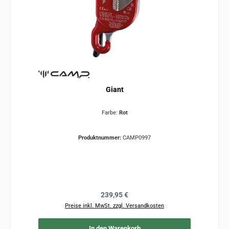
Giant
Farbe:
Rot
Produktnummer:
CAMP0997
Regulärer Preis:
239,95 €
Preise inkl. MwSt. zzgl. Versandkosten
In den Warenkorb