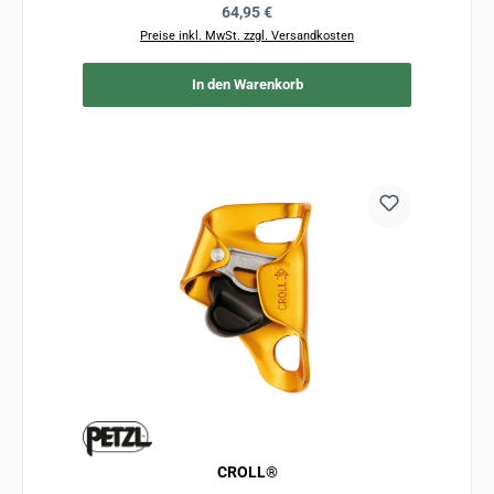
Regulärer Preis:
64,95 €
Preise inkl. MwSt. zzgl. Versandkosten
In den Warenkorb
CROLL®