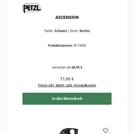
ASCENSION
Farbe:
Schwarz
|
Seite:
Rechts
Produktnummer:
B17ARN
Varianten ab
68,95 €
Regulärer Preis:
71,95 €
Preise inkl. MwSt. zzgl. Versandkosten
In den Warenkorb