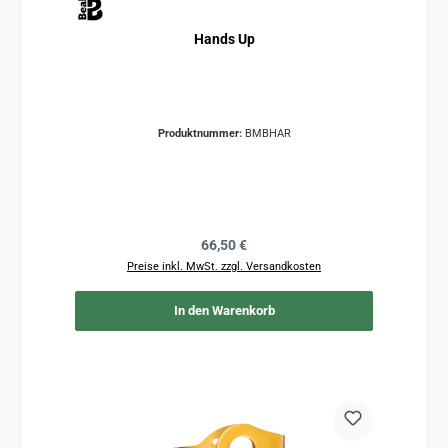
Hands Up
Produktnummer:
BMBHAR
Regulärer Preis:
66,50 €
Preise inkl. MwSt. zzgl. Versandkosten
In den Warenkorb