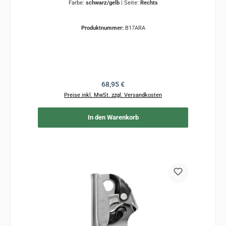
Farbe:
schwarz/gelb
|
Seite:
Rechts
Produktnummer:
B17ARA
Regulärer Preis:
68,95 €
Preise inkl. MwSt. zzgl. Versandkosten
In den Warenkorb