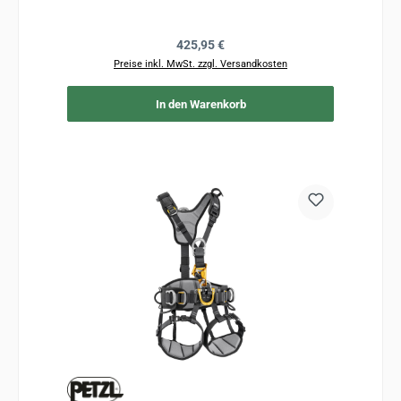
Regulärer Preis:
425,95 €
Preise inkl. MwSt. zzgl. Versandkosten
In den Warenkorb