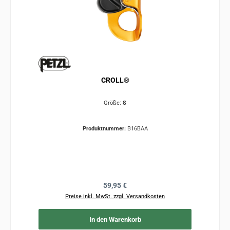
CROLL®
Größe:
S
Produktnummer:
B16BAA
Regulärer Preis:
59,95 €
Preise inkl. MwSt. zzgl. Versandkosten
In den Warenkorb