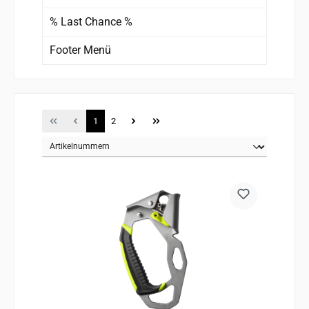
% Last Chance %
Footer Menü
Seite
Seite
1
2