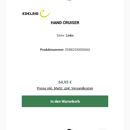
HAND CRUISER
Seite:
Links
Produktnummer:
ED882530000060
Regulärer Preis:
64,95 €
Preise inkl. MwSt. zzgl. Versandkosten
In den Warenkorb