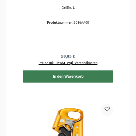
Größe:
L
Produktnummer:
B016AA00
Regulärer Preis:
59,95 €
Preise inkl. MwSt. zzgl. Versandkosten
In den Warenkorb