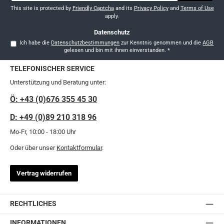
*
This site is protected by
Friendly Captcha
and its
Privacy Policy
and
Terms of Use
apply.
Datenschutz
Ich habe die
Datenschutzbestimmungen
zur Kenntnis genommen und die
AGB
gelesen und bin mit ihnen einverstanden.
*
TELEFONISCHER SERVICE
Unterstützung und Beratung unter:
Ö: +43 (0)676 355 45 30
D: +49 (0)89 210 318 96
Mo-Fr, 10:00 - 18:00 Uhr
Oder über unser
Kontaktformular
.
Vertrag widerrufen
RECHTLICHES
INFORMATIONEN