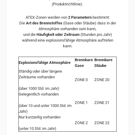
(Produktrichtlinie).
ATEX-Zonen werden von
2 Parametern
bestimmt:
Die
Art des Brennstoffes
(Gase oder Stäube) dass in der
Atmosphäre vorhanden sein kann,
und die
Häufigkeit oder Zeitraum
(Stunden pro Jahr)
während eine explosionsfähige Atmosphäre auftreten
kann.
Brennbare
Brennbare
Explosionsfähige Atmosphäre
Gase
Stäube
Ständig oder über längere
Zeiträume vorhanden
ZONE 0
ZONE 20
(über 1000 Std. im Jahr)
Gelegentlich vorhanden
ZONE 1
ZONE 21
(über 10 und unter 1000 Std. im
Jahr)
Nur kurzzeitig vorhanden
ZONE 2
ZONE 22
(unter 10 Std. im Jahr)