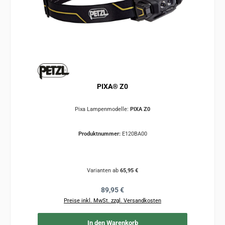
PIXA® Z0
Pixa Lampenmodelle:
PIXA Z0
Produktnummer:
E120BA00
Varianten ab
65,95 €
Regulärer Preis:
89,95 €
Preise inkl. MwSt. zzgl. Versandkosten
In den Warenkorb