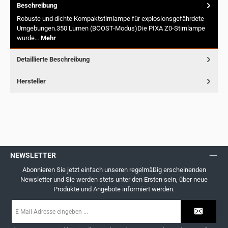
Beschreibung
Robuste und dichte Kompaktstirnlampe für explosionsgefährdete
Umgebungen.350 Lumen (BOOST-Modus)Die PIXA Z0-Stirnlampe
wurde…
Mehr
Detaillierte Beschreibung
Hersteller
NEWSLETTER
Abonnieren Sie jetzt einfach unseren regelmäßig erscheinenden
Newsletter und Sie werden stets unter den Ersten sein, über neue
Produkte und Angebote informiert werden.
E-
Mail-
Adresse