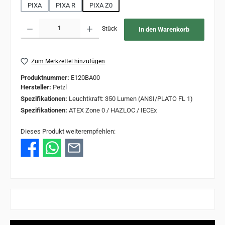
PIXA
PIXA R
PIXA Z0
Produkt Anzahl: Gib den gewünschten Wert ein oder benutze die Schaltflächen um 
Stück
In den Warenkorb
Zum Merkzettel hinzufügen
Produktnummer:
E120BA00
Hersteller:
Petzl
Spezifikationen:
Leuchtkraft: 350 Lumen (ANSI/PLATO FL 1)
Spezifikationen:
ATEX Zone 0 / HAZLOC / IECEx
Dieses Produkt weiterempfehlen: