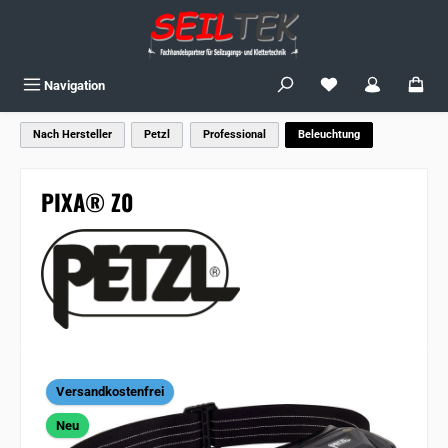
Zum Hauptinhalt springen
Du hast 0 Produkte
Navigation
Nach Hersteller
Petzl
Professional
Beleuchtung
PIXA® Z0
Bildergalerie überspringen
Versandkostenfrei
Neu