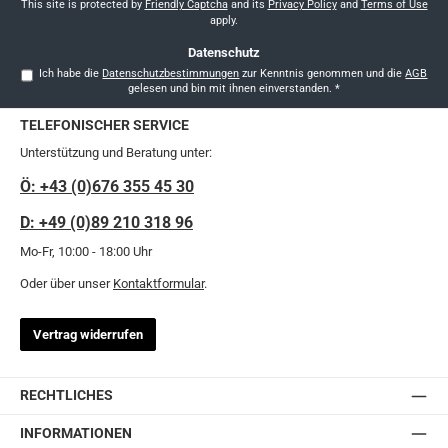
*
This site is protected by
Friendly Captcha
and its
Privacy Policy
and
Terms of Use
apply.
Datenschutz
Ich habe die
Datenschutzbestimmungen
zur Kenntnis genommen und die
AGB
gelesen und bin mit ihnen einverstanden.
*
TELEFONISCHER SERVICE
Unterstützung und Beratung unter:
Ö: +43 (0)676 355 45 30
D: +49 (0)89 210 318 96
Mo-Fr, 10:00 - 18:00 Uhr
Oder über unser
Kontaktformular
.
Vertrag widerrufen
RECHTLICHES
INFORMATIONEN