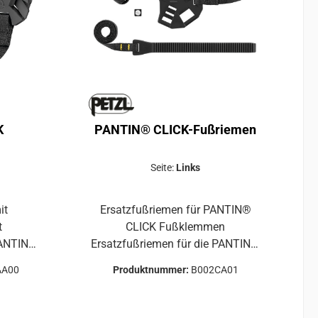
nd
verschiedensten Seilaufbauten.Die
auten.Die
textilfreundlichen Radien an den
n an den
Kanten schonen nicht nur
 nur
dein Material, sondern
ern
ermöglichen auch die direkte
irekte
Befestigung von textilen
ilen
Elementen.
K
PANTIN® CLICK-Fußriemen
Seite:
Links
it
Ersatzfußriemen für PANTIN®
t
CLICK Fußklemmen
Ersatzfußriemen für die PANTIN®
mme
CLICK-Fußklemmen, erhältlich in
AA00
Produktnummer:
B002CA01
g am Seil
einer Version für den rechten Fuß
llen
und einer Version für den linken
Fuß.Erhältlich in zwei