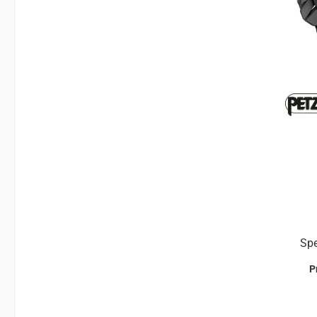
Sperr
P
besch
u
Erm