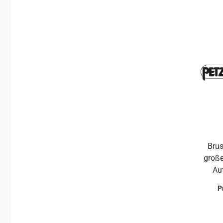
Brus
großem 
Au
CR
P
ein
Ve
eff