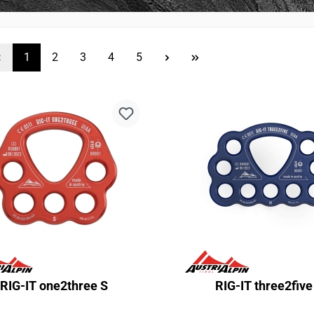
Seite
Seite
Seite
Seite
Seite
1
2
3
4
5
RIG-IT one2three S
RIG-IT three2fiv