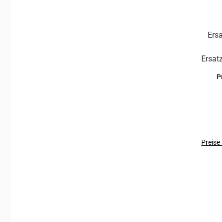
Ers
Ersatzf
CLICK
P
einer
und einer Version für den linken
Aus
PA
(B
Preise
P
(B
PAN
(B0