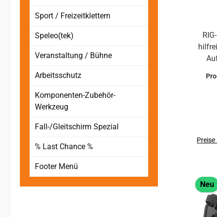
Sport / Freizeitklettern
RIG-
Speleo(tek)
hilfrei
Veranstaltung / Bühne
Au
Arbeitsschutz
Pr
supe
Beis
Komponenten-Zubehör-
im 
Werkzeug
a
Fall-/Gleitschirm Spezial
Preise
% Last Chance %
vers
Die textilfreundlichen Radien an
Footer Menü
den
Neu
erm
B