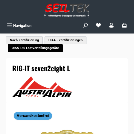
Zum Hauptinhalt springen
Du hast 0 Produkte
Navigation
Nach Zertifizierung
UIAA - Zertifizierungen
UIAA 130 Lastverteilungsgeräte
RIG-IT seven2eight L
Bildergalerie überspringen
Versandkostenfrei