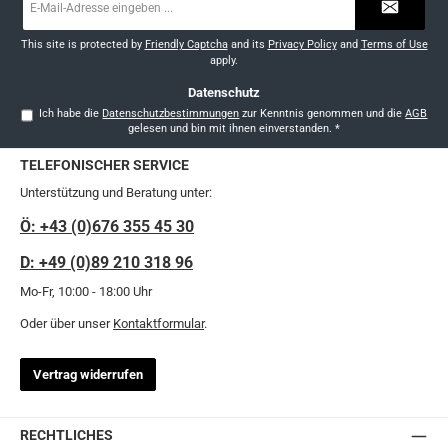
Mail-
Adresse
*
This site is protected by
Friendly Captcha
and its
Privacy Policy
and
Terms of Use
apply.
Datenschutz
Ich habe die
Datenschutzbestimmungen
zur Kenntnis genommen und die
AGB
gelesen und bin mit ihnen einverstanden.
*
TELEFONISCHER SERVICE
Unterstützung und Beratung unter:
Ö: +43 (0)676 355 45 30
D: +49 (0)89 210 318 96
Mo-Fr, 10:00 - 18:00 Uhr
Oder über unser
Kontaktformular
.
Vertrag widerrufen
RECHTLICHES