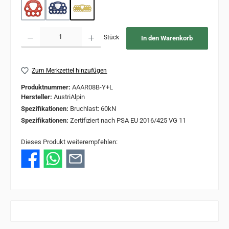
S
M
L
Produkt Anzahl: Gib den gewünschten Wert ein oder benutze die Schaltflächen um 
Stück
In den Warenkorb
Zum Merkzettel hinzufügen
Produktnummer:
AAAR08B-Y+L
Hersteller:
AustriAlpin
Spezifikationen:
Bruchlast: 60kN
Spezifikationen:
Zertifiziert nach PSA EU 2016/425 VG 11
Dieses Produkt weiterempfehlen: