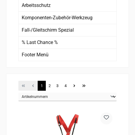
Arbeitsschutz
Komponenten-Zubehör-Werkzeug
Fall-/Gleitschirm Spezial
% Last Chance %
Footer Menü
Seite
Seite
Seite
Seite
1
2
3
4