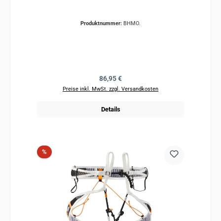
Produktnummer:
BHMO.
Regulärer Preis:
86,95 €
Preise inkl. MwSt. zzgl. Versandkosten
Details
Rabatt
%