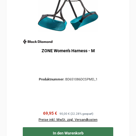
ZONE Women's Harness - M
Produktnummer:
BD651086DCSPMD_1
Verkaufspreis:
Regulärer Preis:
69,95 €
90,00 €
(22.28% gespart)
Preise inkl. MwSt. zzgl. Versandkosten
In den Warenkorb