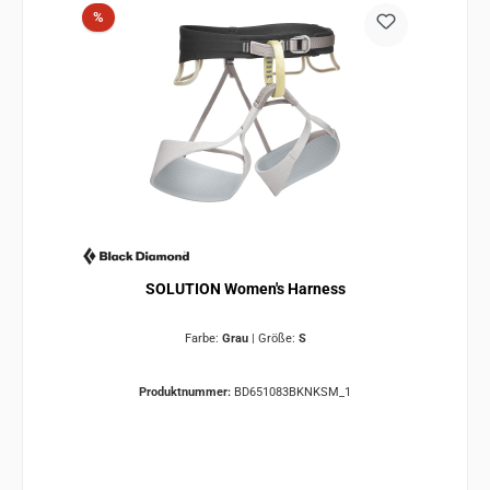
Rabatt
%
SOLUTION Women's Harness
Farbe:
Grau
|
Größe:
S
Produktnummer:
BD651083BKNKSM_1