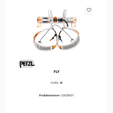
FLY
Größe:
M
Produktnummer:
C002BA01