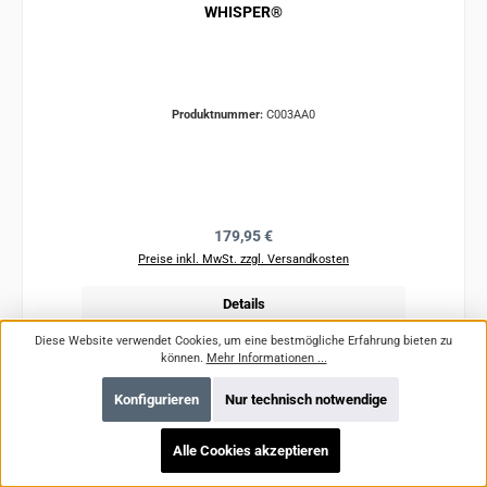
WHISPER®
Produktnummer:
C003AA0
Regulärer Preis:
179,95 €
Preise inkl. MwSt. zzgl. Versandkosten
Details
Diese Website verwendet Cookies, um eine bestmögliche Erfahrung bieten zu
können.
Mehr Informationen ...
Konfigurieren
Nur technisch notwendige
Alle Cookies akzeptieren