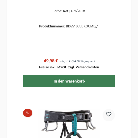
Farbe:
Rot
|
Größe:
M
Produktnummer:
BD651083BKOCMD_1
Verkaufspreis:
Regulärer Preis:
49,95 €
66,00 €
(24.32% gespart)
Preise inkl. MwSt. zzgl. Versandkosten
In den Warenkorb
Rabatt
%