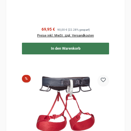
Verkaufspreis:
Regulärer Preis:
69,95 €
90,00 €
(22.28% gespart)
Preise inkl. MwSt. zzgl. Versandkosten
In den Warenkorb
Rabatt
%