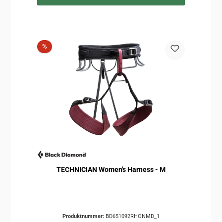
Rabatt
%
TECHNICIAN Women's Harness - M
Produktnummer:
BD651092RHONMD_1