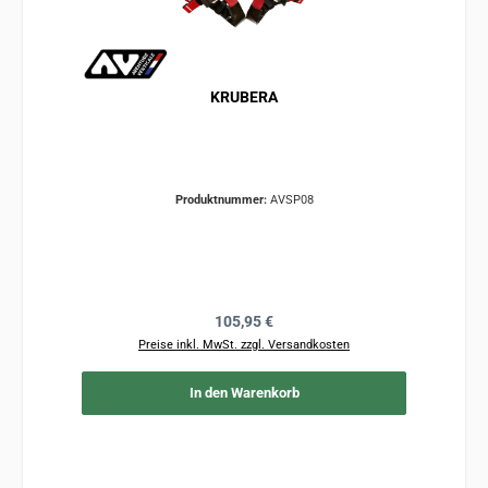
KRUBERA
Produktnummer:
AVSP08
Regulärer Preis:
105,95 €
Preise inkl. MwSt. zzgl. Versandkosten
In den Warenkorb