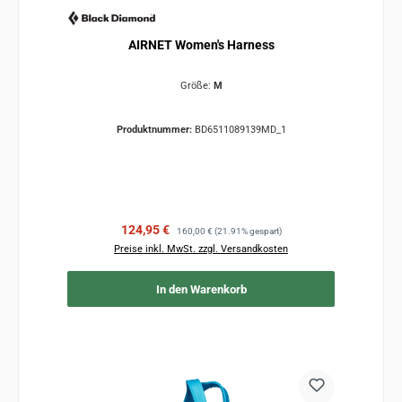
AIRNET Women's Harness
Größe:
M
Produktnummer:
BD6511089139MD_1
Verkaufspreis:
Regulärer Preis:
124,95 €
160,00 €
(21.91% gespart)
Preise inkl. MwSt. zzgl. Versandkosten
In den Warenkorb