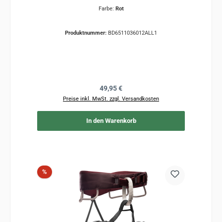
Farbe:
Rot
Produktnummer:
BD6511036012ALL1
Regulärer Preis:
49,95 €
Preise inkl. MwSt. zzgl. Versandkosten
In den Warenkorb
Rabatt
%