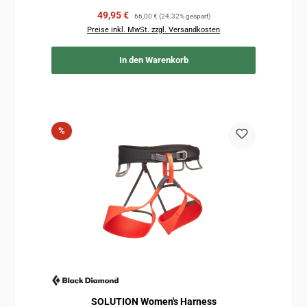
Verkaufspreis:
Regulärer Preis:
49,95 €
66,00 €
(24.32% gespart)
Preise inkl. MwSt. zzgl. Versandkosten
In den Warenkorb
Rabatt
%
SOLUTION Women's Harness