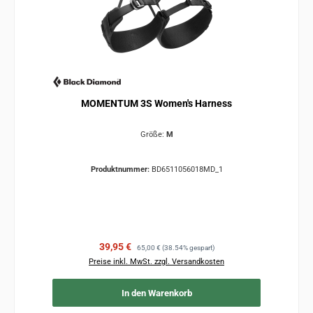
MOMENTUM 3S Women's Harness
Größe:
M
Produktnummer:
BD6511056018MD_1
Verkaufspreis:
Regulärer Preis:
39,95 €
65,00 €
(38.54% gespart)
Preise inkl. MwSt. zzgl. Versandkosten
In den Warenkorb