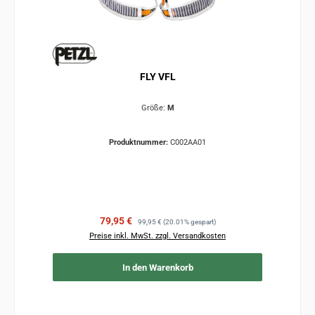
FLY VFL
Größe:
M
Produktnummer:
C002AA01
Verkaufspreis:
Regulärer Preis:
79,95 €
99,95 €
(20.01% gespart)
Preise inkl. MwSt. zzgl. Versandkosten
In den Warenkorb