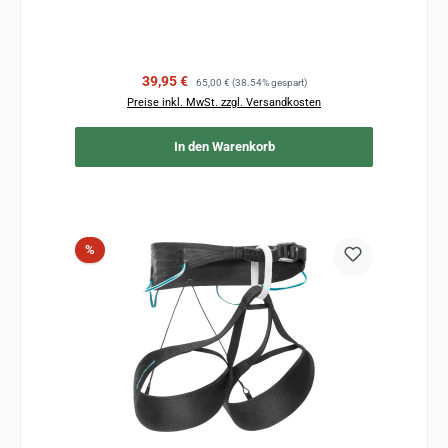
Verkaufspreis:
Regulärer Preis:
39,95 €
65,00 €
(38.54% gespart)
Preise inkl. MwSt. zzgl. Versandkosten
In den Warenkorb
Rabatt
%