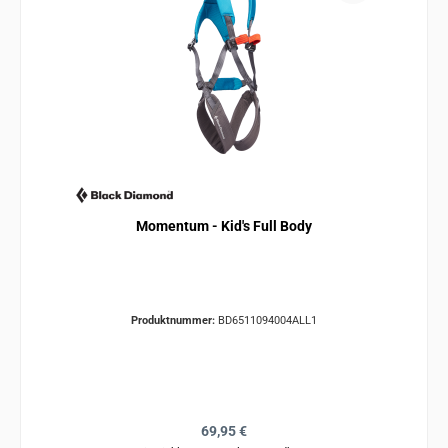
Momentum - Kid's Full Body
Produktnummer:
BD6511094004ALL1
Regulärer Preis:
69,95 €