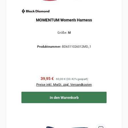
MOMENTUM Women's Harness
Größe:
M
Produktnummer:
BD6511026012MD_1
Verkaufspreis:
Regulärer Preis:
39,95 €
60,00 €
(33.42% gespart)
Preise inkl. MwSt. zzgl. Versandkosten
In den Warenkorb