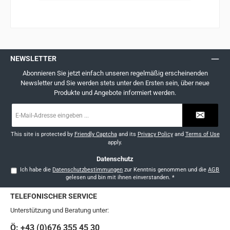
NEWSLETTER
Abonnieren Sie jetzt einfach unseren regelmäßig erscheinenden
Newsletter und Sie werden stets unter den Ersten sein, über neue
Produkte und Angebote informiert werden.
E-
Mail-
Adresse
*
This site is protected by
Friendly Captcha
and its
Privacy Policy
and
Terms of Use
apply.
Datenschutz
Ich habe die
Datenschutzbestimmungen
zur Kenntnis genommen und die
AGB
gelesen und bin mit ihnen einverstanden.
*
TELEFONISCHER SERVICE
Unterstützung und Beratung unter:
Ö: +43 (0)676 355 45 30