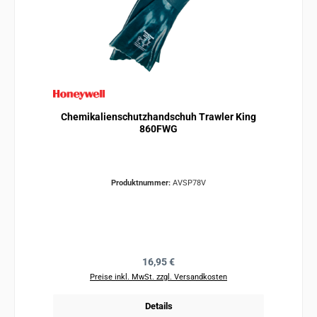
Chemikalienschutzhandschuh Trawler King
860FWG
Produktnummer:
AVSP78V
Regulärer Preis:
16,95 €
Preise inkl. MwSt. zzgl. Versandkosten
Details