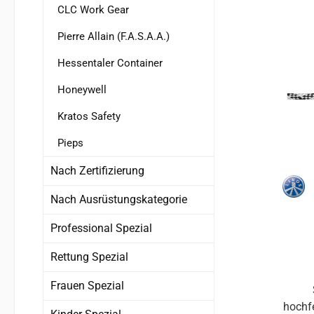
bi
CLC Work Gear
auß
Pierre Allain (F.A.S.A.A.)
und 
Belastung. Im 
Hessentaler Container
gekno
Honeywell
zuverlässi
Kratos Safety
kn
Entwi
Pieps
Nach Zertifizierung
Eins
50 
Nach Ausrüstungskategorie
Poly
g
Professional Spezial
Rettung Spezial
Frauen Spezial
hochf