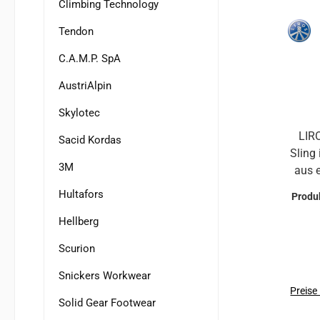
Climbing Technology
Tendon
C.A.M.P. SpA
AustriAlpin
Skylotec
LIR
Sacid Kordas
Sling
3M
aus 
gute
Hultafors
Produ
leuc
Hellberg
Farbe
566:2017
Scurion
Snickers Workwear
hi
Preise
Solid Gear Footwear