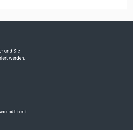
n der
besonders weich und flexibel,
ängt und
damit der Baumpfleger sich leicht,
schnell und sicher bewegen und
tel:
arbeiten kann. Der hochfeste
-fach
Polyestermantel ist extrem
ester
abriebfest und schrumpft nicht.
Mantel: Polyester hochgezwirnt
er und Sie
200daN
Konstruktion: 24-fach geflochten
iert werden.
Kern: Polyamid
geflochtenBruchlast: 3700 daN
en und bin mit