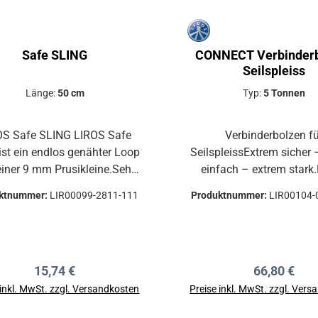
Safe SLING
CONNECT Verbinder
Seilspleiss
Länge:
50 cm
Typ:
5 Tonnen
OS Safe SLING LIROS Safe
Verbinderbolzen f
 ist ein endlos genähter Loop
SeilspleissExtrem sicher 
einer 9 mm Prusikleine.Sehr
einfach – extrem stark
 Sichtbarkeit durch kräftig
Connect ist die opti
ktnummer:
LIR00099-2811-111
Produktnummer:
LIR00104-
htende Neon Gelb - Orange
Alternative zu herkömm
n. Gefertigt nach EN
Anschlagmitteln i
. Rundgeflochtenes
professionellen
Mantel-Kern-Seil mit
Forstwindenbetrieb.*Durc
Regulärer Preis:
Regulärer P
15,74 €
66,80 €
strapazierfähigem,
er KWF-Test für
tzebeständigen und sehr
Seilwindenzubehör* Die
 inkl. MwSt. zzgl. Versandkosten
Preise inkl. MwSt. zzgl. Ver
abriebfesten Mantel
fachgerecht ausgefü
In den Warenkorb
In den Warenkor