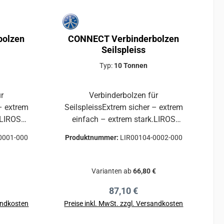
bolzen
CONNECT Verbinderbolzen
Seilspleiss
Typ:
10 Tonnen
ür
Verbinderbolzen für
– extrem
SeilspleissExtrem sicher – extrem
.LIROS
einfach – extrem stark.LIROS
male
Connect ist die optimale
0001-000
Produktnummer:
LIR00104-0002-000
lichen
Alternative zu herkömmlichen
m
Anschlagmittel im professionellen
Forstwindenbetrieb.
Varianten ab
66,80 €
hgeführt
*Durchgeführter KWF-Test für
reis:
Regulärer Preis:
87,10 €
Seilwindenzubehör* Die
fachgerecht ausgeführte
sandkosten
Preise inkl. MwSt. zzgl. Versandkosten
hrte
Seilschlaufe ohne Kausche muss
b
In den Warenkorb