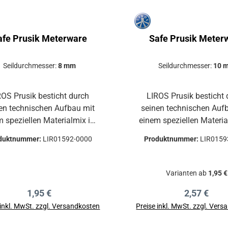
daN
afe Prusik Meterware
Safe Prusik Meter
Seildurchmesser:
8 mm
Seildurchmesser:
10 
ROS Prusik besticht durch
LIROS Prusik besticht
en technischen Aufbau mit
seinen technischen Auf
m speziellen Materialmix im
einem speziellen Materi
tel aus hitzebeständigen
Mantel aus hitzebestä
duktnummer:
LIR01592-0000
Produktnummer:
LIR0159
idfasern in Verbindung mit
Hybridfasern in Verbind
estem Polyester. Exzellente
hochfestem Polyester. Ex
iebbeständigkeit, auch bei
Abriebbeständigkeit, au
Varianten ab
1,95 €
 TemperaturenHybridfasern
hohen TemperaturenHybr
Regulärer Preis:
Regulärer P
1,95 €
2,57 €
indern das Durchschmelzen
verhindern das Durchsc
antelsPerfekte Kern-Mantel-
des MantelsPerfekte Kern
 inkl. MwSt. zzgl. Versandkosten
Preise inkl. MwSt. zzgl. Ver
VerbindungVielseitige
VerbindungVielseit
In den Warenkorb
In den Warenkor