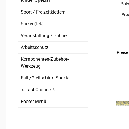
Kinder Spezial
Polyest
Mate
Sport / Freizeitklettern
Pro
en
Speleo(tek)
Siche
(
Veranstaltung / Bühne
Pol
Arbeitsschutz
S
Preise
Komponenten-Zubehör-
200
Werkzeug
Arbeit
und s
Fall-/Gleitschirm Spezial
Kraftü
% Last Chance %
Ko
Polye
Footer Menü
24-f
ul
10,