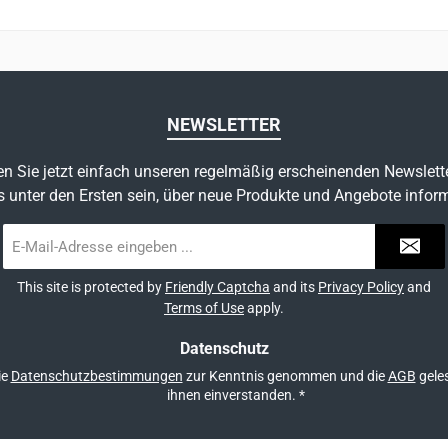
nsatzmöglichkeiten in der
Einsatzmöglichkeiten i
sMeterware wird gelängt und
PraxisMeterware wird gel
oppnaht versehen Material
mit Stoppnaht versehen Material
nd Konstruktion:Mantel:
und Konstruktion:Man
lyester / Aramid 20-fach
Polyester / Aramid 20
NEWSLETTER
eflochten Kern: Polyester
geflochten Kern: Poly
hochfest 16-fach
hochfest 16-fach
n Sie jetzt einfach unseren regelmäßig erscheinenden Newslett
lochtenBruchlast: 2200daN
geflochtenBruchlast: 2
s unter den Ersten sein, über neue Produkte und Angebote inform
E-
Mail-
Adresse
This site is protected by
Friendly Captcha
and its
Privacy Policy
and
*
Terms of Use
apply.
Datenschutz
ie
Datenschutzbestimmungen
zur Kenntnis genommen und die
AGB
geles
ihnen einverstanden.
*