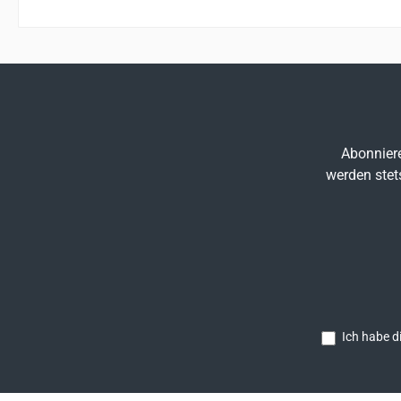
Ei
Praxi
mit St
u
Po
g
Abonniere
gef
werden stet
Ich habe d