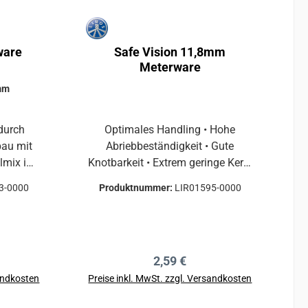
ware
Safe Vision 11,8mm
Meterware
mm
 durch
Optimales Handling • Hohe
bau mit
Abriebbeständigkeit • Gute
almix im
Knotbarkeit • Extrem geringe Kern-
ndigen
Mantel-Verschiebung • Niedriges
3-0000
Produktnummer:
LIR01595-0000
ung mit
Gewicht durch geringen
zellente
Durchmesser Dieses nach DIN EN
ch bei
1891 zertifizerte LIROS
idfasern
Sicherheitsseil wurde besonders
reis:
Regulärer Preis:
2,59 €
hmelzen
für den Baumpflegemarkt als
-Mantel-
innovatives Arbeitsseil entwickelt.
sandkosten
Preise inkl. MwSt. zzgl. Versandkosten
ige
Die LIROS Safe Vision wirkt
b
In den Warenkorb