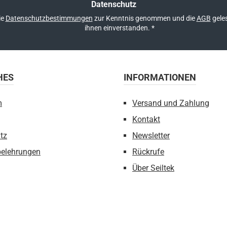
Datenschutz
ie
Datenschutzbestimmungen
zur Kenntnis genommen und die
AGB
geles
ihnen einverstanden.
*
HES
INFORMATIONEN
m
Versand und Zahlung
Kontakt
tz
Newsletter
belehrungen
Rückrufe
Über Seiltek