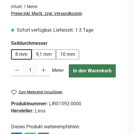
Inhalt:
1 Meter
Preise inkl. MwSt. zzgl. Versandkosten
Sofort verfügbar, Lieferzeit: 1-3 Tage
auswählen
Seildurchmesser
8 mm
9,1 mm
10 mm
Produkt Anzahl: Gib den gewünschten Wert ein oder benutze die Sc
Meter
In den Warenkorb
Zum Merkzettel hinzufügen
Produktnummer:
LIR01592-0000
Hersteller:
Liros
Dieses Produkt weiterempfehlen: