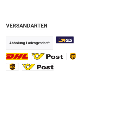
VERSANDARTEN
Abholung Ladengeschäft
GLS
DHL
Ö-Post
UPS
UPS Express
Export Austrian Post