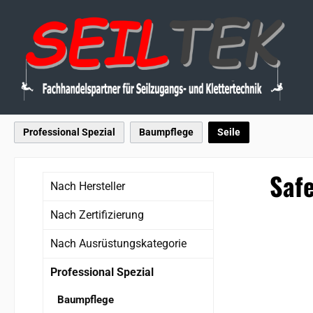
 Hauptinhalt springen
Zur Suche springen
Zur Hauptnavigation springen
Professional Spezial
Baumpflege
Seile
Saf
Nach Hersteller
Nach Zertifizierung
Nach Ausrüstungskategorie
Bildergaler
Professional Spezial
Baumpflege