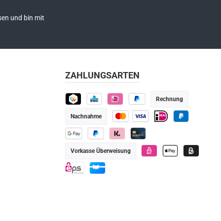
en und bin mit
ZAHLUNGSARTEN
Rechnung
TWINT
KBC
iDEAL
Später bezahlen
Nachnahme
Kredit- oder Debitkarte
iDEAL
PayPal
Google Pay
PayPal
Klarna
Kredit-/Debitkarte
Vorkasse Überweisung
eps
Apple Pay
Billie
eps
Geschenkkarte