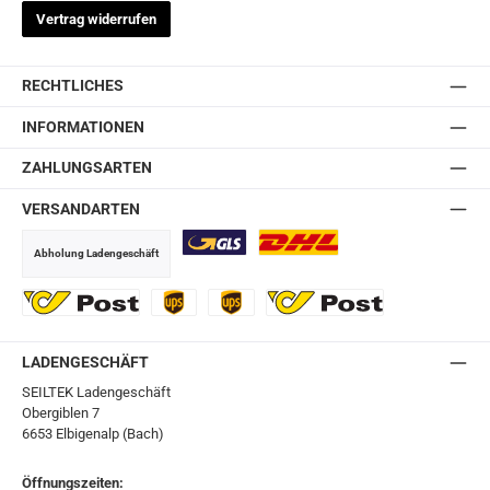
Vertrag widerrufen
RECHTLICHES
INFORMATIONEN
ZAHLUNGSARTEN
VERSANDARTEN
Abholung Ladengeschäft
GLS
DHL
Ö-Post
UPS
UPS Express
Export Austrian Post
LADENGESCHÄFT
SEILTEK Ladengeschäft
Obergiblen 7
6653 Elbigenalp (Bach)
Öffnungszeiten: