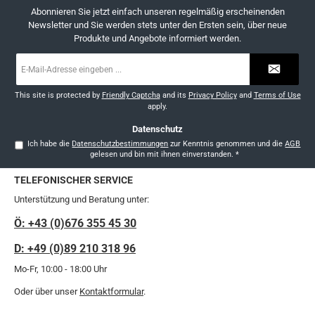
Abonnieren Sie jetzt einfach unseren regelmäßig erscheinenden
Newsletter und Sie werden stets unter den Ersten sein, über neue
Produkte und Angebote informiert werden.
E-
Mail-
Adresse
*
This site is protected by
Friendly Captcha
and its
Privacy Policy
and
Terms of Use
apply.
Datenschutz
Ich habe die
Datenschutzbestimmungen
zur Kenntnis genommen und die
AGB
gelesen und bin mit ihnen einverstanden.
*
TELEFONISCHER SERVICE
Unterstützung und Beratung unter:
Ö: +43 (0)676 355 45 30
D: +49 (0)89 210 318 96
Mo-Fr, 10:00 - 18:00 Uhr
Oder über unser
Kontaktformular
.