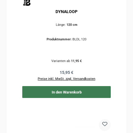
DYNALOOP
Länge:
120 cm
Produktnummer:
BLDL.120
Varianten ab
11,95 €
Regulärer Preis:
15,95 €
Preise inkl. MwSt. zzgl. Versandkosten
In den Warenkorb