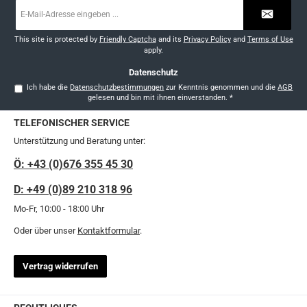
E-
Mail-
Adresse
*
This site is protected by
Friendly Captcha
and its
Privacy Policy
and
Terms of Use
apply.
Datenschutz
Ich habe die
Datenschutzbestimmungen
zur Kenntnis genommen und die
AGB
gelesen und bin mit ihnen einverstanden.
*
TELEFONISCHER SERVICE
Unterstützung und Beratung unter:
Ö: +43 (0)676 355 45 30
D: +49 (0)89 210 318 96
Mo-Fr, 10:00 - 18:00 Uhr
Oder über unser
Kontaktformular
.
Vertrag widerrufen