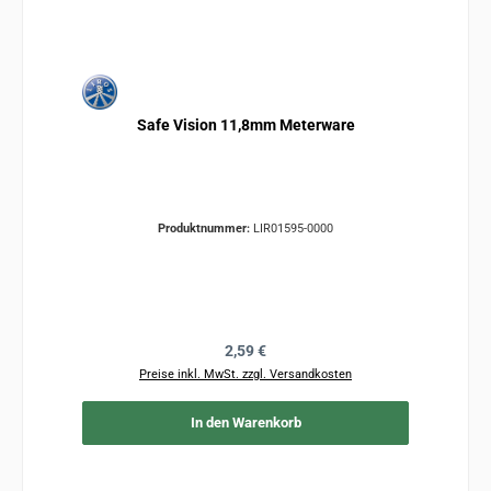
Safe Vision 11,8mm Meterware
Produktnummer:
LIR01595-0000
Regulärer Preis:
2,59 €
Preise inkl. MwSt. zzgl. Versandkosten
In den Warenkorb