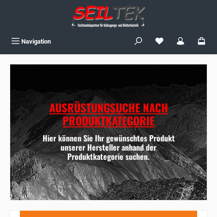
Zum Hauptinhalt springen
Du hast 0 Produkte
Navigation
AUSRÜSTUNGSUCHE NACH
PRODUKTKATEGORIE
Hier können Sie Ihr gewünschtes Produkt
unserer Hersteller anhand der
Produktkategorie suchen.