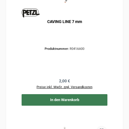
CAVING LINE 7 mm
Produktnummer:
R041AA00
Regulärer Preis:
2,00 €
Preise inkl. MwSt. zzgl. Versandkosten
In den Warenkorb