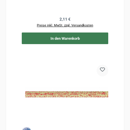
Regulärer Preis:
2,11 €
Preise inkl. MwSt. zzgl. Versandkosten
In den Warenkorb