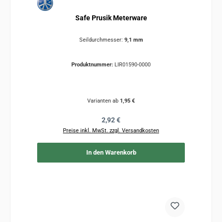
Safe Prusik Meterware
Seildurchmesser:
9,1 mm
Produktnummer:
LIR01590-0000
Varianten ab
1,95 €
Regulärer Preis:
2,92 €
Preise inkl. MwSt. zzgl. Versandkosten
In den Warenkorb