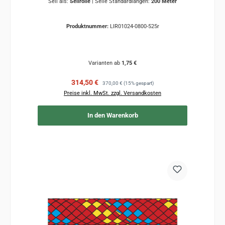
Seil als:
Seilrolle
|
Seile Standardlängen:
200 Meter
Produktnummer:
LIR01024-0800-525r
Varianten ab
1,75 €
Verkaufspreis:
Regulärer Preis:
314,50 €
370,00 €
(15% gespart)
Preise inkl. MwSt. zzgl. Versandkosten
In den Warenkorb