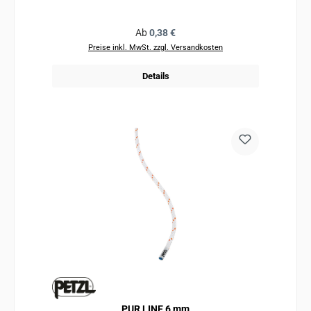
Regulärer Preis:
Ab
0,38 €
Preise inkl. MwSt. zzgl. Versandkosten
Details
PUR LINE 6 mm