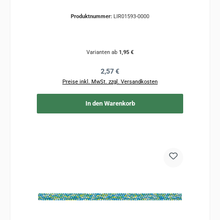
Produktnummer:
LIR01593-0000
Varianten ab
1,95 €
Regulärer Preis:
2,57 €
Preise inkl. MwSt. zzgl. Versandkosten
In den Warenkorb