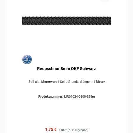
Reepschnur 8mm OKF Schwarz
Seil als:
Meterware
|
Seile Standardlängen:
1 Meter
Produktnummer:
LIR01024-0800-525m
Verkaufspreis:
Regulärer Preis:
1,75 €
1,85 €
(5.41% gespart)