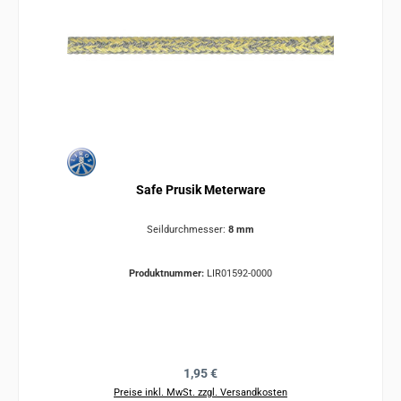
Safe Prusik Meterware
Seildurchmesser:
8 mm
Produktnummer:
LIR01592-0000
Regulärer Preis:
1,95 €
Preise inkl. MwSt. zzgl. Versandkosten