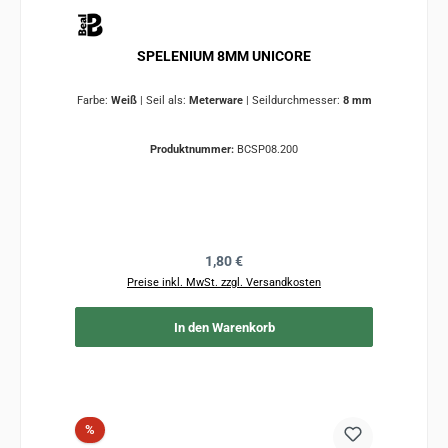
SPELENIUM 8MM UNICORE
Farbe:
Weiß
|
Seil als:
Meterware
|
Seildurchmesser:
8 mm
Produktnummer:
BCSP08.200
Regulärer Preis:
1,80 €
Preise inkl. MwSt. zzgl. Versandkosten
In den Warenkorb
Rabatt
%