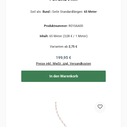
Seil als:
Bund
|
Seile Standardlängen:
65 Meter
Produktnummer:
R010AA00
Inhalt:
65 Meter
(3,08 € / 1 Meter)
Varianten ab
2,75 €
Regulärer Preis:
199,95 €
Preise inkl. MwSt. zzgl. Versandkosten
In den Warenkorb