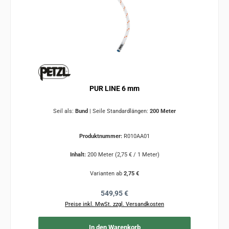
PUR LINE 6 mm
Seil als:
Bund
|
Seile Standardlängen:
200 Meter
Produktnummer:
R010AA01
Inhalt:
200 Meter
(2,75 € / 1 Meter)
Varianten ab
2,75 €
Regulärer Preis:
549,95 €
Preise inkl. MwSt. zzgl. Versandkosten
In den Warenkorb