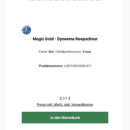
Magic Gold - Dyneema Reepschnur
Farbe:
Rot
|
Seildurchmesser:
5 mm
Produktnummer:
LIR01500-0500-411
Regulärer Preis:
2,11 €
Preise inkl. MwSt. zzgl. Versandkosten
In den Warenkorb