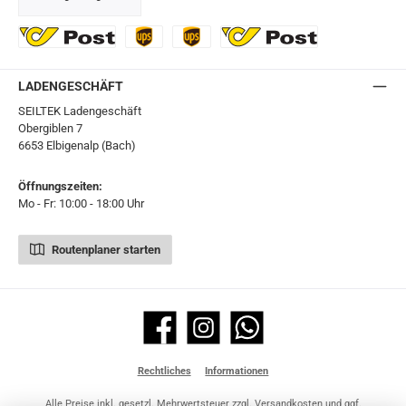
GLS
DHL
Ö-Post
UPS
UPS Express
Export Austrian Post
LADENGESCHÄFT
SEILTEK Ladengeschäft
Obergiblen 7
6653 Elbigenalp (Bach)
Öffnungszeiten:
Mo - Fr: 10:00 - 18:00 Uhr
Routenplaner starten
Facebook
Instagram
WhatsApp
Rechtliches
Informationen
Alle Preise inkl. gesetzl. Mehrwertsteuer zzgl.
Versandkosten
und ggf.