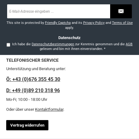
E-
Mail-
Adresse
*
This site is protected by
Friendly Captcha
and its
Privacy Policy
and
Terms of Use
apply.
Datenschutz
Ich habe die
Datenschutzbestimmungen
zur Kenntnis genommen und die
AGB
gelesen und bin mit ihnen einverstanden.
*
TELEFONISCHER SERVICE
Unterstützung und Beratung unter:
Ö: +43 (0)676 355 45 30
D: +49 (0)89 210 318 96
Mo-Fr, 10:00 - 18:00 Uhr
Oder über unser
Kontaktformular
.
Vertrag widerrufen