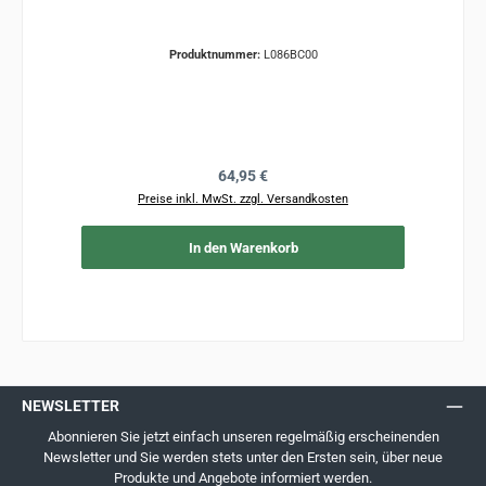
Produktnummer:
L086BC00
Regulärer Preis:
64,95 €
Preise inkl. MwSt. zzgl. Versandkosten
In den Warenkorb
NEWSLETTER
Abonnieren Sie jetzt einfach unseren regelmäßig erscheinenden
Newsletter und Sie werden stets unter den Ersten sein, über neue
Produkte und Angebote informiert werden.