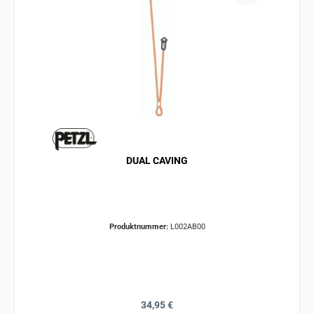
DUAL CAVING
Produktnummer:
L002AB00
Regulärer Preis:
34,95 €