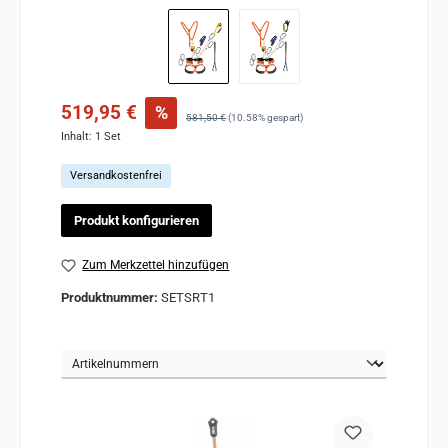
Verkaufspreis:
519,95 €
%
Regulärer Preis:
581,50 €
(10.58% gespart)
Inhalt:
1 Set
Versandkostenfrei
Produkt konfigurieren
Zum Merkzettel hinzufügen
Produktnummer:
SETSRT1