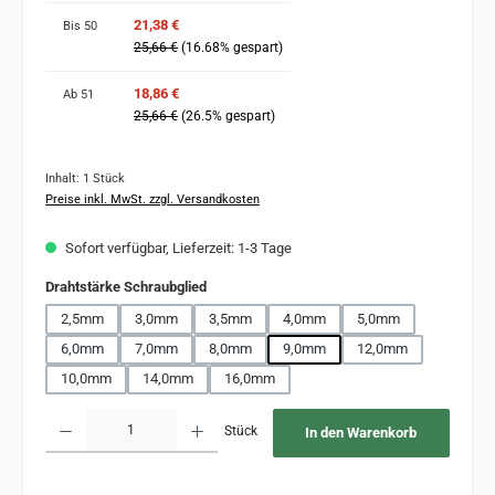
21,38 €
Bis
50
25,66 €
(16.68% gespart)
18,86 €
Ab
51
25,66 €
(26.5% gespart)
Inhalt:
1 Stück
Preise inkl. MwSt. zzgl. Versandkosten
Sofort verfügbar, Lieferzeit: 1-3 Tage
auswählen
Drahtstärke Schraubglied
2,5mm
3,0mm
3,5mm
4,0mm
5,0mm
6,0mm
7,0mm
8,0mm
9,0mm
12,0mm
10,0mm
14,0mm
16,0mm
Produkt Anzahl: Gib den gewünschten Wert ein oder benutze die Schaltflächen um 
Stück
In den Warenkorb