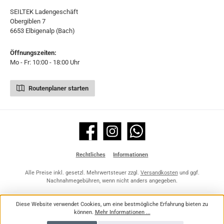
SEILTEK Ladengeschäft
Obergiblen 7
6653 Elbigenalp (Bach)
Öffnungszeiten:
Mo - Fr: 10:00 - 18:00 Uhr
Routenplaner starten
Facebook
Instagram
WhatsApp
Rechtliches
Informationen
Alle Preise inkl. gesetzl. Mehrwertsteuer zzgl.
Versandkosten
und ggf.
Nachnahmegebühren, wenn nicht anders angegeben.
Diese Website verwendet Cookies, um eine bestmögliche Erfahrung bieten zu
können.
Mehr Informationen ...