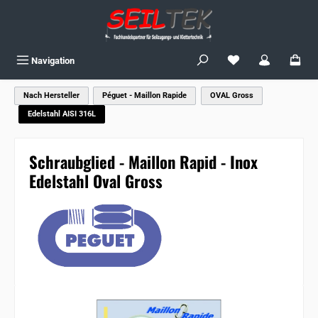
Zum Hauptinhalt springen
Du hast 0 Produkte
Navigation
Nach Hersteller
Péguet - Maillon Rapide
OVAL Gross
Edelstahl AISI 316L
Schraubglied - Maillon Rapid - Inox
Edelstahl Oval Gross
Bildergalerie überspringen