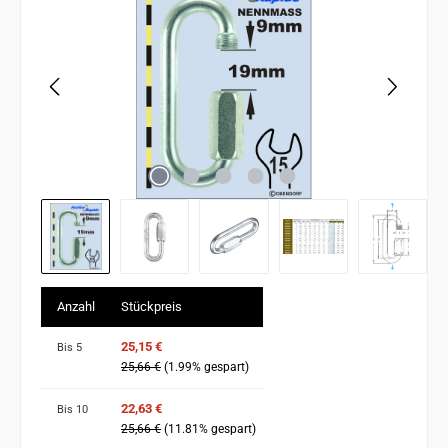
Anzahl
Stückpreis
25,15 €
Bis
5
25,66 €
(1.99% gespart)
22,63 €
Bis
10
25,66 €
(11.81% gespart)