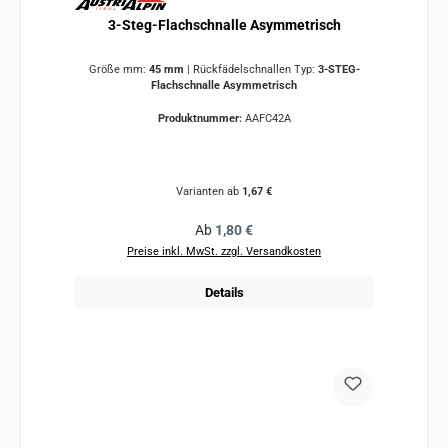
3-Steg-Flachschnalle Asymmetrisch
Größe mm:
45 mm
|
Rückfädelschnallen Typ:
3-STEG-
Flachschnalle Asymmetrisch
Produktnummer:
AAFC42A
Varianten ab
1,67 €
Regulärer Preis:
Ab
1,80 €
Preise inkl. MwSt. zzgl. Versandkosten
Details