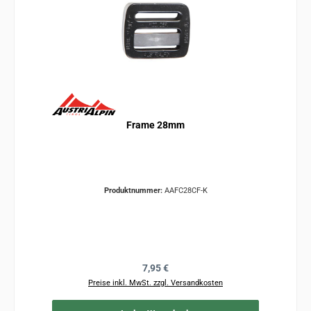
Frame 28mm
Produktnummer:
AAFC28CF-K
Regulärer Preis:
7,95 €
Preise inkl. MwSt. zzgl. Versandkosten