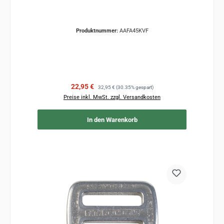
Produktnummer:
AAFA45KVF
Verkaufspreis:
Regulärer Preis:
22,95 €
32,95 €
(30.35% gespart)
Preise inkl. MwSt. zzgl. Versandkosten
In den Warenkorb