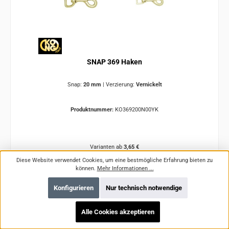
SNAP 369 Haken
Snap:
20 mm
|
Verzierung:
Vernickelt
Produktnummer:
KO369200N00YK
Varianten ab
3,65 €
Diese Website verwendet Cookies, um eine bestmögliche Erfahrung bieten zu
Regulärer Preis:
Ab
5,44 €
können.
Mehr Informationen ...
Preise inkl. MwSt. zzgl. Versandkosten
Konfigurieren
Nur technisch notwendige
Details
Alle Cookies akzeptieren