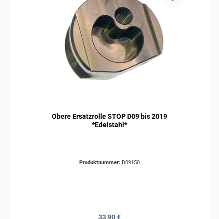
Obere Ersatzrolle STOP D09 bis 2019
*Edelstahl*
Produktnummer:
D09150
Regulärer Preis:
33,90 €