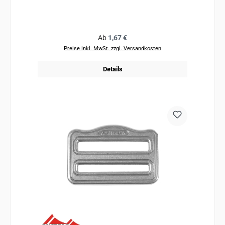
Regulärer Preis:
Ab
1,67 €
Preise inkl. MwSt. zzgl. Versandkosten
Details