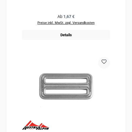
Regulärer Preis:
Ab
1,67 €
Preise inkl. MwSt. zzgl. Versandkosten
Details