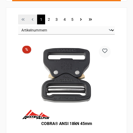
Seite
Seite
Seite
Seite
Seite
1
2
3
4
5
Rabatt
%
COBRA® ANSI 18kN 45mm