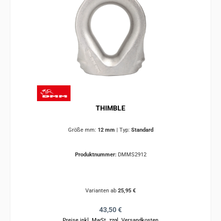
THIMBLE
Größe mm:
12 mm
|
Typ:
Standard
Produktnummer:
DMMS2912
Varianten ab
25,95 €
Regulärer Preis:
43,50 €
Preise inkl. MwSt. zzgl. Versandkosten