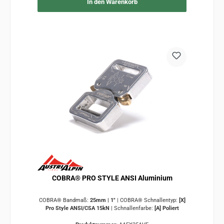
In den Warenkorb
COBRA® PRO STYLE ANSI Aluminium
COBRA® Bandmaß:
25mm | 1"
|
COBRA® Schnallentyp:
[X]
Pro Style ANSI/CSA 15kN
|
Schnallenfarbe:
[A] Poliert