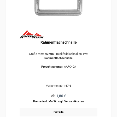
Rahmenflachschnalle
Größe mm:
45 mm
|
Rückfädelschnallen Typ:
Rahmenflachschnalle
Produktnummer:
AAFC40A
Varianten ab
1,67 €
Regulärer Preis:
Ab
1,80 €
Preise inkl. MwSt. zzgl. Versandkosten
Details