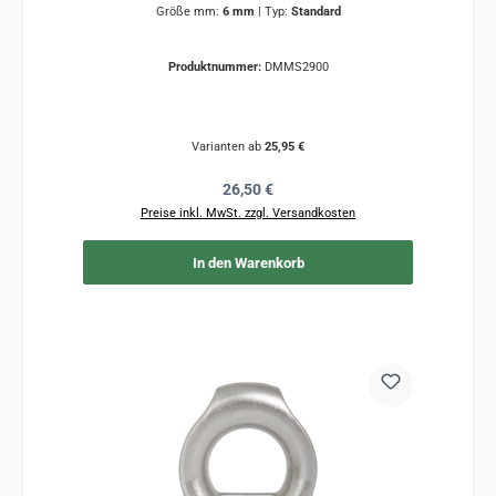
Größe mm:
6 mm
|
Typ:
Standard
Produktnummer:
DMMS2900
Varianten ab
25,95 €
Regulärer Preis:
26,50 €
Preise inkl. MwSt. zzgl. Versandkosten
In den Warenkorb