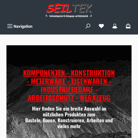
Zum Hauptinhalt springen
Du hast 0 Produkte
Navigation
KOMPONENTEN - KONSTRUKTION
- METERWARE - EISENWAREN -
INDUSTRIEBEDARF -
ARBEITSSCHUTZ - WERKZEUG
Hier finden Sie ein breite Auswahl an
nützlichen Produkten zum
Basteln, Bauen, Konstruieren, Arbeiten und
vieles mehr