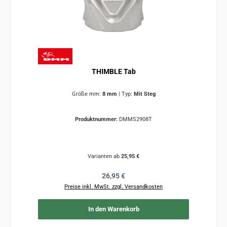
THIMBLE Tab
Größe mm:
8 mm
|
Typ:
Mit Steg
Produktnummer:
DMMS2908T
Varianten ab
25,95 €
Regulärer Preis:
26,95 €
Preise inkl. MwSt. zzgl. Versandkosten
In den Warenkorb