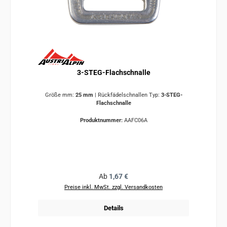
3-STEG-Flachschnalle
Größe mm:
25 mm
|
Rückfädelschnallen Typ:
3-STEG-
Flachschnalle
Produktnummer:
AAFC06A
Regulärer Preis:
Ab
1,67 €
Preise inkl. MwSt. zzgl. Versandkosten
Details