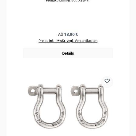
Produktnummer:
AAFX25AVF
Regulärer Preis:
Ab
18,86 €
Preise inkl. MwSt. zzgl. Versandkosten
Details