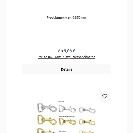
Produktnummer:
GS50Inox
Regulärer Preis:
Ab
9,06 €
Preise inkl. MwSt. zzgl. Versandkosten
Details