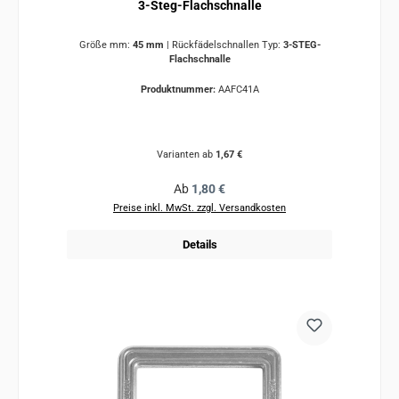
3-Steg-Flachschnalle
Größe mm:
45 mm
|
Rückfädelschnallen Typ:
3-STEG-
Flachschnalle
Produktnummer:
AAFC41A
Varianten ab
1,67 €
Regulärer Preis:
Ab
1,80 €
Preise inkl. MwSt. zzgl. Versandkosten
Details