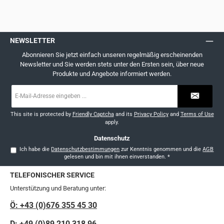
NEWSLETTER
Abonnieren Sie jetzt einfach unseren regelmäßig erscheinenden
Newsletter und Sie werden stets unter den Ersten sein, über neue
Produkte und Angebote informiert werden.
E-
Mail-
Adresse
*
This site is protected by
Friendly Captcha
and its
Privacy Policy
and
Terms of Use
apply.
Datenschutz
Ich habe die
Datenschutzbestimmungen
zur Kenntnis genommen und die
AGB
gelesen und bin mit ihnen einverstanden.
*
TELEFONISCHER SERVICE
Unterstützung und Beratung unter:
Ö: +43 (0)676 355 45 30
D: +49 (0)89 210 318 96