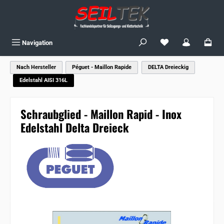
Zum Hauptinhalt springen
Du hast 0 Produkte
Navigation
Nach Hersteller
Péguet - Maillon Rapide
DELTA Dreieckig
Edelstahl AISI 316L
Schraubglied - Maillon Rapid - Inox
Edelstahl Delta Dreieck
Bildergalerie überspringen