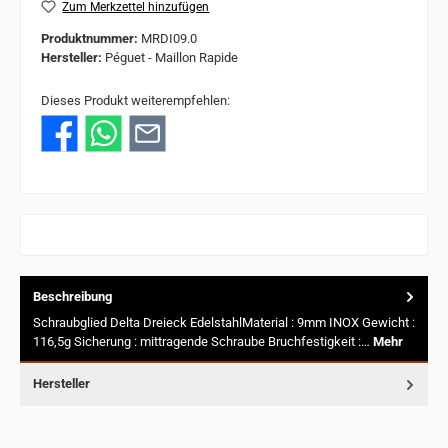
Zum Merkzettel hinzufügen
Produktnummer:
MRDI09.0
Hersteller:
Péguet - Maillon Rapide
Dieses Produkt weiterempfehlen:
Beschreibung
Schraubglied Delta Dreieck EdelstahlMaterial : 9mm INOX Gewicht :
116,5g Sicherung : mittragende Schraube Bruchfestigkeit :…
Mehr
Hersteller