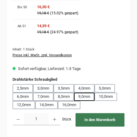
16,30 €
Bis
50
19,18 €
(15.02% gespart)
14,39 €
Ab
51
19,18 €
(24.97% gespart)
Inhalt:
1 Stück
Preise inkl. MwSt. zzgl. Versandkosten
Sofort verfügbar, Lieferzeit: 1-3 Tage
auswählen
Drahtstärke Schraubglied
2,5mm
3,0mm
3,5mm
4,0mm
5,0mm
6,0mm
7,0mm
8,0mm
9,0mm
10,0mm
12,0mm
14,0mm
16,0mm
Produkt Anzahl: Gib den gewünschten Wert ein oder benutze die Schaltflächen um 
Stück
In den Warenkorb