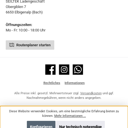
SEILTEK Ladengeschäft
Obergiblen 7
6653 Elbigenalp (Bach)
Öffnungszeiten:
Mo - Fr: 10:00 - 18:00 Uhr
Routenplaner starten
Facebook
Instagram
WhatsApp
Rechtliches
Informationen
Alle Preise inkl. gesetzl. Mehrwertsteuer zzgl.
Versandkosten
und ggf.
Nachnahmegebühren, wenn nicht anders angegeben.
Diese Website verwendet Cookies, um eine bestmögliche Erfahrung bieten zu
können.
Mehr Informationen ...
Konfigurieren
Nur technisch notwendige