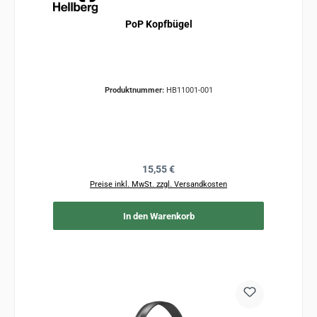
PoP Kopfbügel
Produktnummer:
HB11001-001
Regulärer Preis:
15,55 €
Preise inkl. MwSt. zzgl. Versandkosten
In den Warenkorb