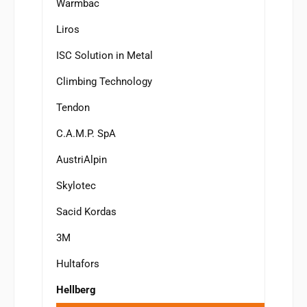
Warmbac
Liros
ISC Solution in Metal
Climbing Technology
Tendon
C.A.M.P. SpA
AustriAlpin
Skylotec
Sacid Kordas
3M
Hultafors
Hellberg