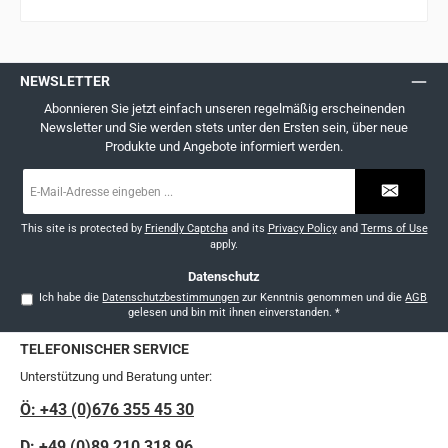
NEWSLETTER
Abonnieren Sie jetzt einfach unseren regelmäßig erscheinenden
Newsletter und Sie werden stets unter den Ersten sein, über neue
Produkte und Angebote informiert werden.
E-
Mail-
Adresse
*
This site is protected by
Friendly Captcha
and its
Privacy Policy
and
Terms of Use
apply.
Datenschutz
Ich habe die
Datenschutzbestimmungen
zur Kenntnis genommen und die
AGB
gelesen und bin mit ihnen einverstanden.
*
TELEFONISCHER SERVICE
Unterstützung und Beratung unter:
Ö: +43 (0)676 355 45 30
D: +49 (0)89 210 318 96