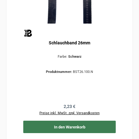
Schlauchband 26mm
Farbe:
Schwarz
Produktnummer:
BST26.100.N
Regulärer Preis:
2,23 €
Preise inkl. MwSt. zzgl. Versandkosten
In den Warenkorb