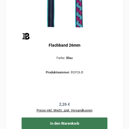
Flachband 26mm
Farbe:
Blau
Produktnummer:
BSP26.B
Regulärer Preis:
2,26 €
Preise inkl. MwSt. zzgl. Versandkosten
In den Warenkorb