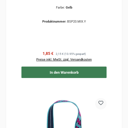
Farbe:
Gelb
Produktnummer:
BSP20.MIX.Y
Verkaufspreis:
Regulärer Preis:
1,85 €
2,15 €
(13.95% gespart)
Preise inkl. MwSt. zzgl. Versandkosten
In den Warenkorb