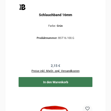
Schlauchband 16mm
Farbe:
Grün
Produktnummer:
BST16.100.G
Regulärer Preis:
2,15 €
Preise inkl. MwSt. zzgl. Versandkosten
In den Warenkorb