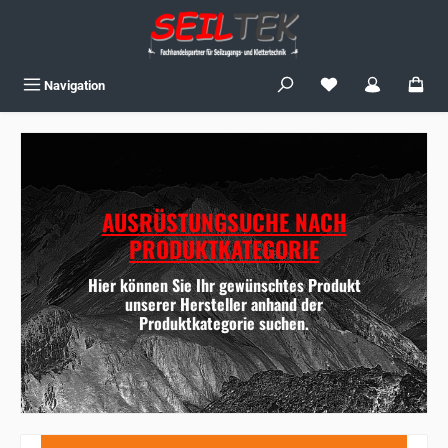
Zum Hauptinhalt springen
Du hast 0 Produkte
Navigation
AUSRÜSTUNGSUCHE NACH
PRODUKTKATEGORIE
Hier können Sie Ihr gewünschtes Produkt
unserer Hersteller anhand der
Produktkategorie suchen.