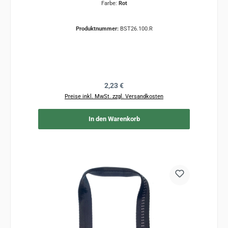
Farbe:
Rot
Produktnummer:
BST26.100.R
Regulärer Preis:
2,23 €
Preise inkl. MwSt. zzgl. Versandkosten
In den Warenkorb