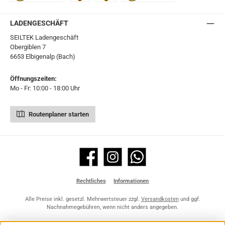
Ö-Post
UPS
UPS Express
Export Austrian Post
LADENGESCHÄFT
SEILTEK Ladengeschäft
Obergiblen 7
6653 Elbigenalp (Bach)
Öffnungszeiten:
Mo - Fr: 10:00 - 18:00 Uhr
Routenplaner starten
Facebook
Instagram
WhatsApp
Rechtliches
Informationen
Alle Preise inkl. gesetzl. Mehrwertsteuer zzgl.
Versandkosten
und ggf.
Nachnahmegebühren, wenn nicht anders angegeben.