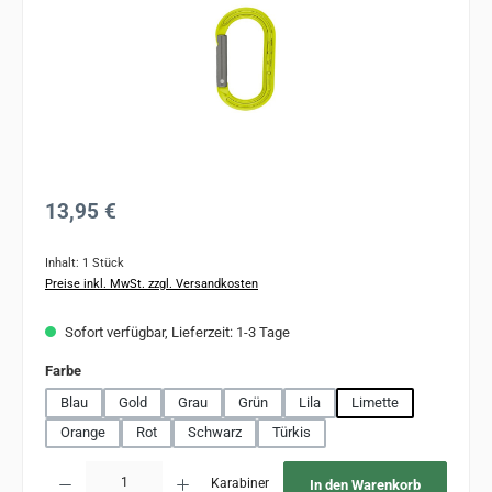
Regulärer Preis:
13,95 €
Inhalt:
1 Stück
Preise inkl. MwSt. zzgl. Versandkosten
Sofort verfügbar, Lieferzeit: 1-3 Tage
auswählen
Farbe
Blau
Gold
Grau
Grün
Lila
Limette
Orange
Rot
Schwarz
Türkis
Produkt Anzahl: Gib den gewünschten Wert ein oder benutze die Schaltflächen um 
Karabiner
In den Warenkorb