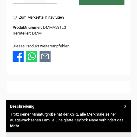
Zum Merkzettel hinzufügen
Produktnummer:
DMMA531LG
Hersteller:
DMM
Dieses Produkt weiterempfehlen:
Beschreibung
Trotz seiner Miniaturgröße hat der XSRE alle Merkmale seiner
ausgewachsenen Familie.Eine glatte Keylock Nase verhindert das…
Mehr