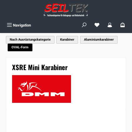
Zum Hauptinhalt springen
Du hast 0 Produkte
Navigation
Nach Ausrüstungskategorie
Karabiner
Aluminiumkarabiner
OVAL-Form
XSRE Mini Karabiner
Bildergalerie überspringen