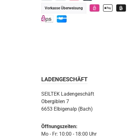
Google Pay
PayPal
Klarna
Kredit-/Debitkarte
Vorkasse Überweisung
eps
Apple Pay
Billie
eps
Geschenkkarte
LADENGESCHÄFT
SEILTEK Ladengeschäft
Obergiblen 7
6653 Elbigenalp (Bach)
Öffnungszeiten:
Mo - Fr: 10:00 - 18:00 Uhr