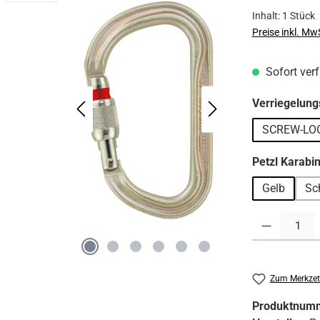
Inhalt:
1 Stück
Preise inkl. Mw
Sofort verf
Verriegelun
SCREW-LO
Petzl Karabi
Gelb
Sc
Produkt Anzahl:
Zum Merkzet
Produktnum