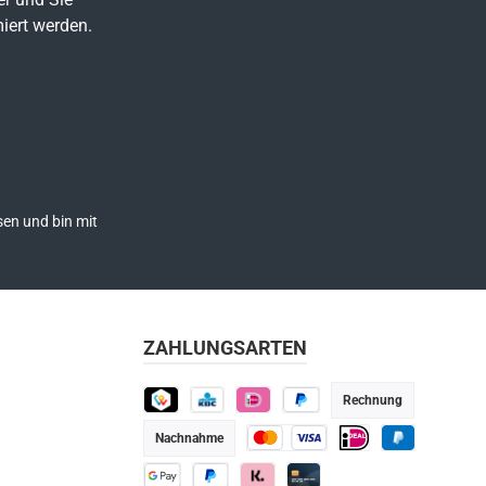
iert werden.
en und bin mit
ZAHLUNGSARTEN
Rechnung
TWINT
KBC
iDEAL
Später bezahlen
Nachnahme
Kredit- oder Debitkarte
iDEAL
PayPal