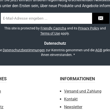
s unter den Ersten sein, über neue Produkte und Angebote inform
E-
Mail-
Adresse
This site is protected by
Friendly Captcha
and its
Privacy Policy
and
*
Terms of Use
apply.
Datenschutz
ie
Datenschutzbestimmungen
zur Kenntnis genommen und die
AGB
geles
ihnen einverstanden.
*
HES
INFORMATIONEN
m
Versand und Zahlung
Kontakt
tz
Newsletter