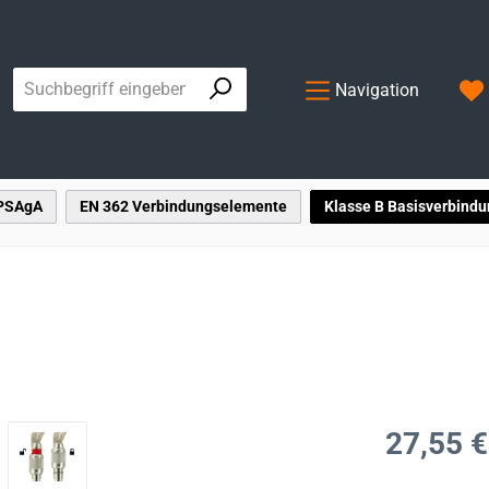
Navigation
 PSAgA
EN 362 Verbindungselemente
Klasse B Basisverbind
Regulärer Prei
27,55 €