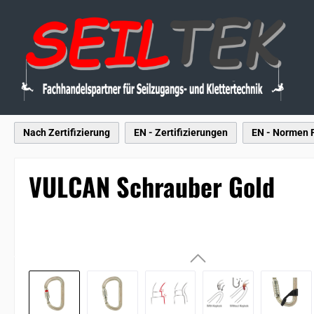
 Hauptinhalt springen
Zur Suche springen
Zur Hauptnavigation springen
Nach Zertifizierung
EN - Zertifizierungen
EN - Normen
VULCAN Schrauber Gold
Bildergalerie überspringen