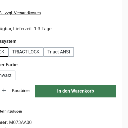
St. zzgl. Versandkosten
ügbar, Lieferzeit: 1-3 Tage
auswählen
gssystem
CK
TRIACT-LOCK
Triact ANSI
auswählen
ner Farbe
hwarz
 Gib den gewünschten Wert ein oder benutze die Schaltflächen um die An
Karabiner
In den Warenkorb
tel hinzufügen
mer:
M073AA00