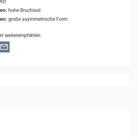
tzl
nen:
hohe Bruchlast
nen:
große asymmetrische Form
kt weiterempfehlen: