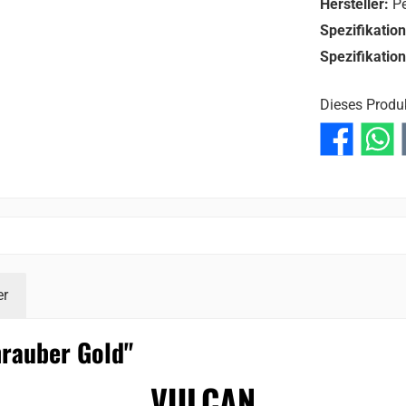
Hersteller:
Pe
Spezifikatio
Spezifikatio
Dieses Produ
er
rauber Gold"
VULCAN