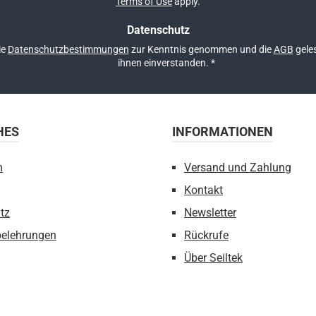
Terms of Use
apply.
Datenschutz
ie
Datenschutzbestimmungen
zur Kenntnis genommen und die
AGB
geles
ihnen einverstanden.
*
HES
INFORMATIONEN
m
Versand und Zahlung
Kontakt
tz
Newsletter
belehrungen
Rückrufe
Über Seiltek