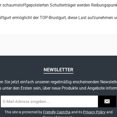
 schaumstoffgepolsterten Schulterträger werden Reibungspunkt
üftgurt ermöglicht der TOP-Brustgurt, diese Last aufzunehmen und
NEWSLETTER
n Sie jetzt einfach unseren regelmäßig erscheinenden Newslett
s unter den Ersten sein, über neue Produkte und Angebote inform
E-
Mail-
Adresse
This site is protected by
Friendly Captcha
and its
Privacy Policy
and
*