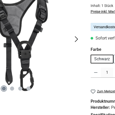
Inhalt:
1 Stück
Preise inkl. Mw
Versandkoste
Sofort verf
auswä
Farbe
Schwarz
Produkt Anzahl:
Zum Merkzet
Produktnum
Hersteller:
Pe
Spezifikatio