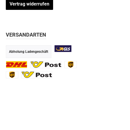
Vertrag widerrufen
VERSANDARTEN
Abholung Ladengeschäft
GLS
DHL
Ö-Post
UPS
UPS Express
Export Austrian Post