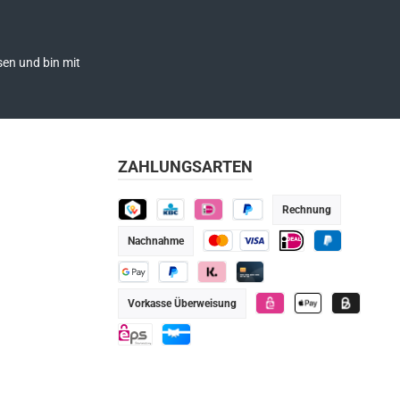
en und bin mit
ZAHLUNGSARTEN
Rechnung
TWINT
KBC
iDEAL
Später bezahlen
Nachnahme
Kredit- oder Debitkarte
iDEAL
PayPal
Google Pay
PayPal
Klarna
Kredit-/Debitkarte
Vorkasse Überweisung
eps
Apple Pay
Billie
eps
Geschenkkarte