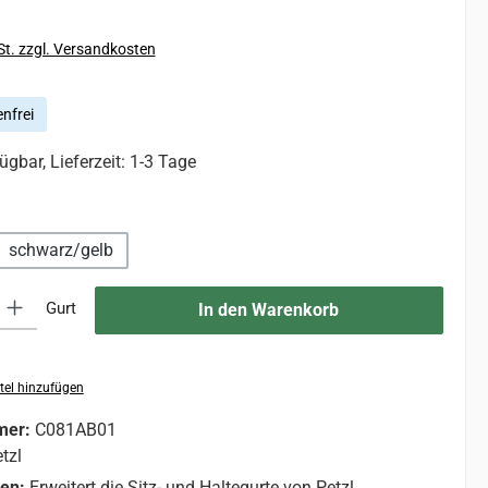
St. zzgl. Versandkosten
nfrei
ügbar, Lieferzeit: 1-3 Tage
hlen
schwarz/gelb
 Gib den gewünschten Wert ein oder benutze die Schaltflächen um die An
Gurt
In den Warenkorb
tel hinzufügen
mer:
C081AB01
tzl
nen:
Erweitert die Sitz- und Haltegurte von Petzl