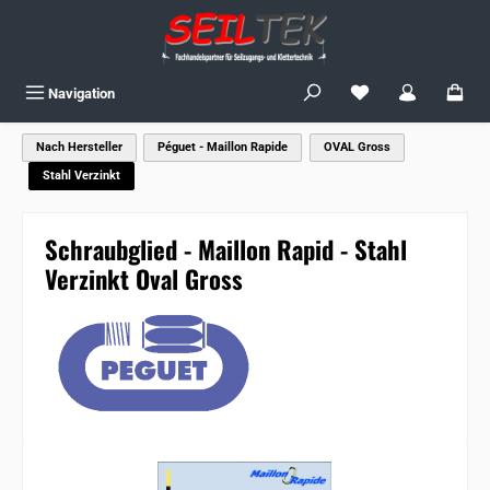
Zum Hauptinhalt springen
Du hast 0 Produkte
Navigation
Nach Hersteller
Péguet - Maillon Rapide
OVAL Gross
Stahl Verzinkt
Schraubglied - Maillon Rapid - Stahl
Verzinkt Oval Gross
Bildergalerie überspringen