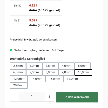
6,32 €
Bis
50
7,58 €
(16.62% gespart)
5,58 €
Ab
51
7,58 €
(26.39% gespart)
Preise inkl. MwSt. zzgl. Versandkosten
Sofort verfügbar, Lieferzeit: 1-3 Tage
auswählen
Drahtstärke Schraubglied
2,5mm
3,0mm
3,5mm
4,0mm
5,0mm
6,0mm
7,0mm
8,0mm
9,0mm
10,0mm
12,0mm
14,0mm
16,0mm
18,0mm
20,0mm
Produkt Anzahl: Gib den gewünschten Wert ein oder benutze die Schaltflächen um 
In den Warenkorb