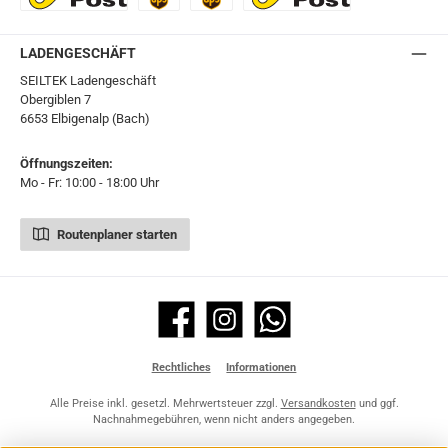
Ö-Post
UPS
UPS Express
Export Austrian Post
LADENGESCHÄFT
SEILTEK Ladengeschäft
Obergiblen 7
6653 Elbigenalp (Bach)
Öffnungszeiten:
Mo - Fr: 10:00 - 18:00 Uhr
Routenplaner starten
Facebook
Instagram
WhatsApp
Rechtliches
Informationen
Alle Preise inkl. gesetzl. Mehrwertsteuer zzgl.
Versandkosten
und ggf.
Nachnahmegebühren, wenn nicht anders angegeben.