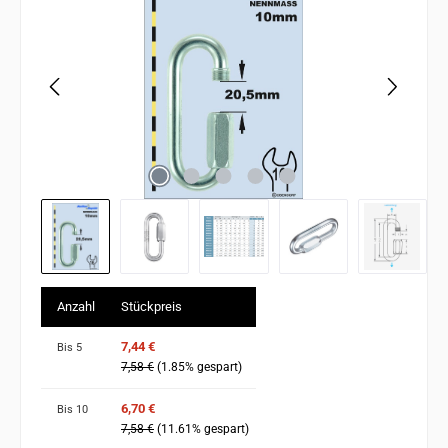
Anzahl
Stückpreis
7,44 €
Bis
5
7,58 €
(1.85% gespart)
6,70 €
Bis
10
7,58 €
(11.61% gespart)