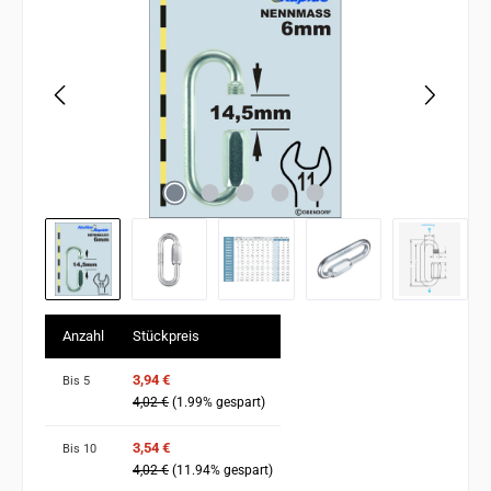
Anzahl
Stückpreis
3,94 €
Bis
5
4,02 €
(1.99% gespart)
3,54 €
Bis
10
4,02 €
(11.94% gespart)