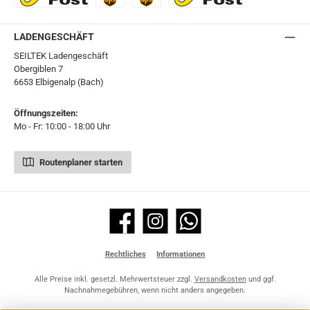
Ö-Post
UPS
UPS Express
Export Austrian Post
LADENGESCHÄFT
SEILTEK Ladengeschäft
Obergiblen 7
6653 Elbigenalp (Bach)
Öffnungszeiten:
Mo - Fr: 10:00 - 18:00 Uhr
Routenplaner starten
Facebook
Instagram
WhatsApp
Rechtliches
Informationen
Alle Preise inkl. gesetzl. Mehrwertsteuer zzgl.
Versandkosten
und ggf.
Nachnahmegebühren, wenn nicht anders angegeben.