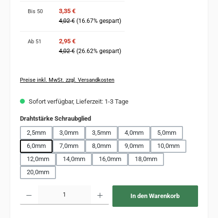
3,35 €
Bis
50
4,02 €
(16.67% gespart)
2,95 €
Ab
51
4,02 €
(26.62% gespart)
Preise inkl. MwSt. zzgl. Versandkosten
Sofort verfügbar, Lieferzeit: 1-3 Tage
auswählen
Drahtstärke Schraubglied
2,5mm
3,0mm
3,5mm
4,0mm
5,0mm
6,0mm
7,0mm
8,0mm
9,0mm
10,0mm
12,0mm
14,0mm
16,0mm
18,0mm
20,0mm
Produkt Anzahl: Gib den gewünschten Wert ein oder benutze die Schaltflächen um 
In den Warenkorb