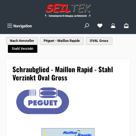
Zum Hauptinhalt springen
Du hast 0 Produkte
Navigation
Nach Hersteller
Péguet - Maillon Rapide
OVAL Gross
Stahl Verzinkt
Schraubglied - Maillon Rapid - Stahl
Verzinkt Oval Gross
Bildergalerie überspringen