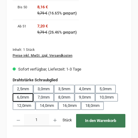
8,16 €
Bis
50
9,79 €
(16.65% gespart)
7,20 €
Ab
51
9,79 €
(26.46% gespart)
Inhalt:
1 Stück
Preise inkl. MwSt. zzgl. Versandkosten
Sofort verfügbar, Lieferzeit: 1-3 Tage
auswählen
Drahtstärke Schraubglied
2,5mm
3,0mm
3,5mm
4,0mm
5,0mm
6,0mm
7,0mm
8,0mm
9,0mm
10,0mm
12,0mm
14,0mm
16,0mm
18,0mm
Produkt Anzahl: Gib den gewünschten Wert ein oder benutze die Schaltflächen um 
Stück
In den Warenkorb