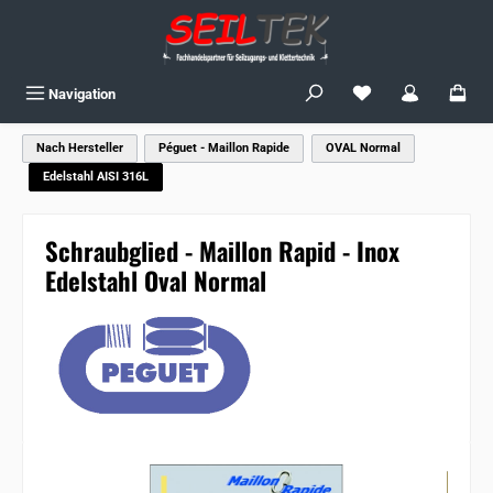
Zum Hauptinhalt springen
Du hast 0 Produkte
Navigation
Nach Hersteller
Péguet - Maillon Rapide
OVAL Normal
Edelstahl AISI 316L
Schraubglied - Maillon Rapid - Inox
Edelstahl Oval Normal
Bildergalerie überspringen