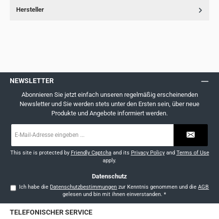
Hersteller
NEWSLETTER
Abonnieren Sie jetzt einfach unseren regelmäßig erscheinenden
Newsletter und Sie werden stets unter den Ersten sein, über neue
Produkte und Angebote informiert werden.
E-
Mail-
Adresse
*
This site is protected by
Friendly Captcha
and its
Privacy Policy
and
Terms of Use
apply.
Datenschutz
Ich habe die
Datenschutzbestimmungen
zur Kenntnis genommen und die
AGB
gelesen und bin mit ihnen einverstanden.
*
TELEFONISCHER SERVICE