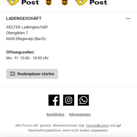
Ö-Post
UPS
UPS Express
Export Austrian Post
LADENGESCHÄFT
SEILTEK Ladengeschäft
Obergiblen 7
6653 Elbigenalp (Bach)
Öffnungszeiten:
Mo - Fr: 10:00 - 18:00 Uhr
Routenplaner starten
Facebook
Instagram
WhatsApp
Rechtliches
Informationen
Alle Preise inkl. gesetzl. Mehrwertsteuer zzgl.
Versandkosten
und ggf.
Nachnahmegebühren, wenn nicht anders angegeben.