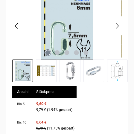
Anzahl
Stückpreis
9,60 €
Bis
5
9,79 €
(1.94% gespart)
8,64 €
Bis
10
9,79 €
(11.75% gespart)