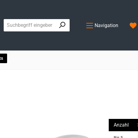
Navigation
ts
Anzahl
Bis
5