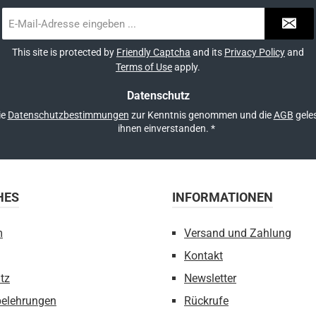
E-
Mail-
Adresse
This site is protected by
Friendly Captcha
and its
Privacy Policy
and
*
Terms of Use
apply.
Datenschutz
ie
Datenschutzbestimmungen
zur Kenntnis genommen und die
AGB
geles
ihnen einverstanden.
*
HES
INFORMATIONEN
m
Versand und Zahlung
Kontakt
tz
Newsletter
belehrungen
Rückrufe