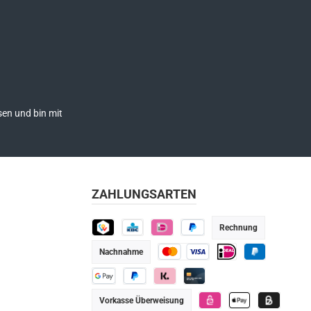
en und bin mit
ZAHLUNGSARTEN
Rechnung
TWINT
KBC
iDEAL
Später bezahlen
Nachnahme
Kredit- oder Debitkarte
iDEAL
PayPal
Google Pay
PayPal
Klarna
Kredit-/Debitkarte
Vorkasse Überweisung