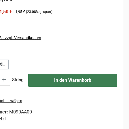
1,50 €
1,95 €
(23.08% gespart)
St. zzgl. Versandkosten
hlen
XL
 Gib den gewünschten Wert ein oder benutze die Schaltflächen um die An
String
In den Warenkorb
tel hinzufügen
mer:
M090AA00
tzl