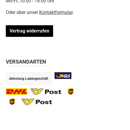
Mo-Fr, 10:00 - 18:00 Uhr
Oder über unser
Kontaktformular
.
Vertrag widerrufen
VERSANDARTEN
Abholung Ladengeschäft
GLS
DHL
Ö-Post
UPS
UPS Express
Export Austrian Post