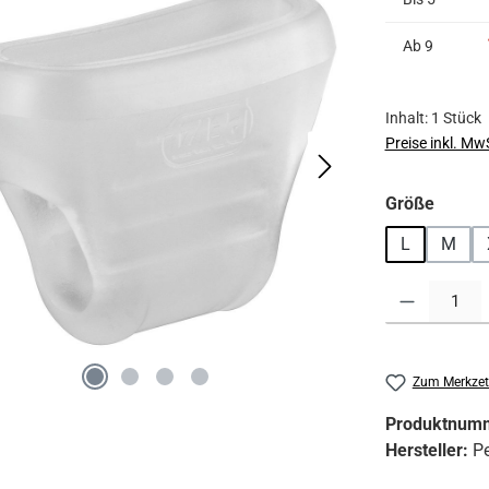
Ab
9
Inhalt:
1 Stück
Preise inkl. Mw
auswä
Größe
L
M
Produkt Anzahl:
Zum Merkzet
Produktnum
Hersteller:
Pe