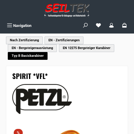
Zum Hauptinhalt springen
Du hast 0 Produkte
Navigation
Nach Zertifizierung
EN - Zertifizierungen
EN - Bergsteigerausrüstung
EN 12275 Bergsteiger Karabiner
Typ B Basiskarabiner
SPIRIT *VFL*
Bildergalerie überspringen
Rabatt
%