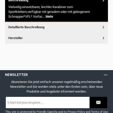
Beschreibung
Vielseitig einsetzbarer, leichter Karabiner zum
Sportklettern,verfügbar mit geradem oder mit gebogenem
Schnapper*VFL* Vorfac…
Mehr
Detaillierte Beschreibung
Hersteller
NEWSLETTER
Abonnieren Sie jetzt einfach unseren regelmäßig erscheinenden
Newsletter und Sie werden stets unter den Ersten sein, über neue
Produkte und Angebote informiert werden.
E-
Mail-
Adresse
*
This site is protected by
Friendly Captcha
and its
Privacy Policy
and
Terms of Use