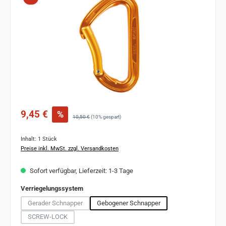
Verkaufspreis:
9,45 €
%
Regulärer Preis:
10,50 €
(10% gespart)
Inhalt:
1 Stück
Preise inkl. MwSt. zzgl. Versandkosten
Sofort verfügbar, Lieferzeit: 1-3 Tage
auswählen
Verriegelungssystem
Gerader Schnapper
Gebogener Schnapper
(Diese Option ist zurzeit nicht verfügbar.)
SCREW-LOCK
(Diese Option ist zurzeit nicht verfügbar.)