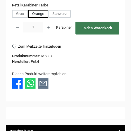
auswählen
Petzl Karabiner Farbe
Grau
Orange
Schwarz
(Diese Option ist zurzeit nicht verfügbar.)
(Diese Option ist zurzeit nicht verfügbar.)
Produkt Anzahl: Gib den gewünschten Wert ein oder benutze die Schaltflächen um 
Karabiner
In den Warenkorb
Zum Merkzettel hinzufügen
Produktnummer:
M53 B
Hersteller:
Petzl
Dieses Produkt weiterempfehlen: