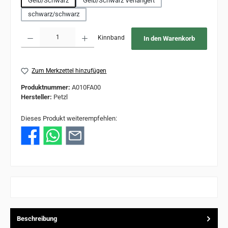
Gelb/Schwarz
Gelb/Schwarz Verlängert
schwarz/schwarz
Produkt Anzahl: Gib den gewünschten Wert ein oder benutze die Schaltflächen um 
Kinnband
In den Warenkorb
Zum Merkzettel hinzufügen
Produktnummer:
A010FA00
Hersteller:
Petzl
Dieses Produkt weiterempfehlen:
Beschreibung