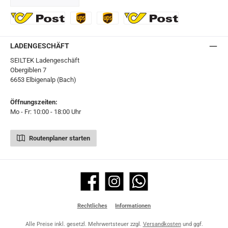
GLS
DHL
Ö-Post
UPS
UPS Express
Export Austrian Post
LADENGESCHÄFT
SEILTEK Ladengeschäft
Obergiblen 7
6653 Elbigenalp (Bach)
Öffnungszeiten:
Mo - Fr: 10:00 - 18:00 Uhr
Routenplaner starten
Facebook
Instagram
WhatsApp
Rechtliches
Informationen
Alle Preise inkl. gesetzl. Mehrwertsteuer zzgl.
Versandkosten
und ggf.