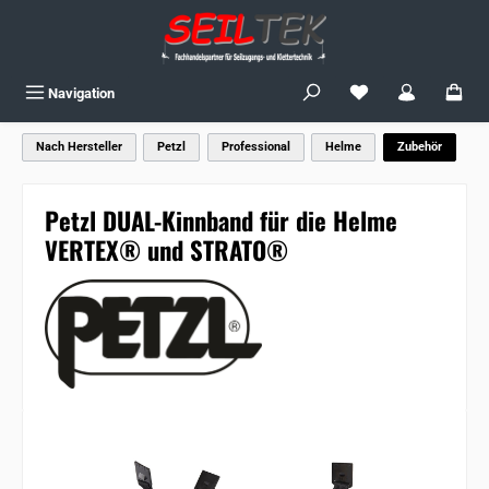
Zum Hauptinhalt springen
Du hast 0 Produkte
Navigation
Nach Hersteller
Petzl
Professional
Helme
Zubehör
Petzl DUAL-Kinnband für die Helme
VERTEX® und STRATO®
Bildergalerie überspringen