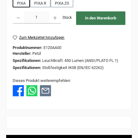
PIXA
PIXA R
PIXA Z0
Produkt Anzahl: Gib den gewünschten Wert ein oder benutze die Schaltflächen um 
Stück
In den Warenkorb
Zum Merkzettel hinzufügen
Produktnummer:
E120AA00
Hersteller:
Petzl
Spezifikationen:
Leuchtkraft: 450 Lumen (ANSI/PLATO FL 1)
Spezifikationen:
Stoßfestigkeit IK08 (EN/IEC 62262)
Dieses Produkt weiterempfehlen: