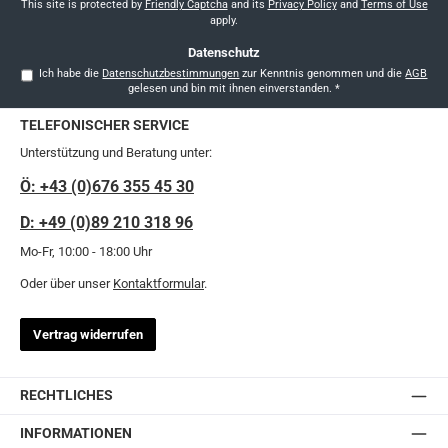
*
This site is protected by
Friendly Captcha
and its
Privacy Policy
and
Terms of Use
apply.
Datenschutz
Ich habe die
Datenschutzbestimmungen
zur Kenntnis genommen und die
AGB
gelesen und bin mit ihnen einverstanden.
*
TELEFONISCHER SERVICE
Unterstützung und Beratung unter:
Ö: +43 (0)676 355 45 30
D: +49 (0)89 210 318 96
Mo-Fr, 10:00 - 18:00 Uhr
Oder über unser
Kontaktformular
.
Vertrag widerrufen
RECHTLICHES
INFORMATIONEN