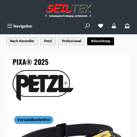
Zum Hauptinhalt springen
Du hast 0 Produkte
Navigation
Nach Hersteller
Petzl
Professional
Beleuchtung
PIXA® 2025
Bildergalerie überspringen
Versandkostenfrei