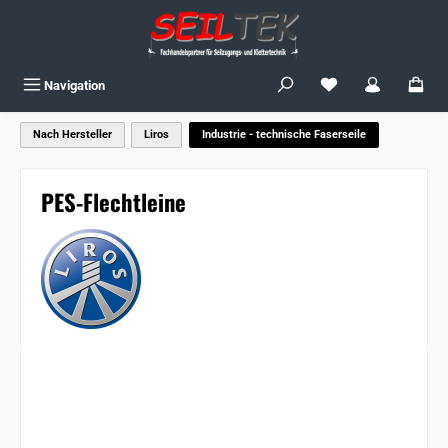
Zum Hauptinhalt springen
Du hast 0 Produkte
Navigation
Nach Hersteller
Liros
Industrie - technische Faserseile
PES-Flechtleine
Bildergalerie überspringen