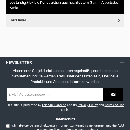
beständig.Flexible Konstruktion aus hochfestem Garn. • Arbeitsde…
Mehr
Hersteller
NEWSLETTER
Abonnieren Sie jetzt einfach unseren regelmäßig erscheinenden
Newsletter und Sie werden stets unter den Ersten sein, über neue
Produkte und Angebote informiert werden.
E-
Mail-
Adresse
*
This site is protected by
Friendly Captcha
and its
Privacy Policy
and
Terms of Use
apply.
Datenschutz
Ich habe die
Datenschutzbestimmungen
zur Kenntnis genommen und die
AGB
gelesen und bin mit ihnen einverstanden.
*