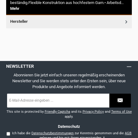
beständig.Flexible Konstruktion aus hochfestem Garn.• Arbeitsd…
Mehr
Hersteller
NEWSLETTER
Abonnieren Sie jetzt einfach unseren regelmäßig erscheinenden
Newsletter und Sie werden stets unter den Ersten sein, über neue
Produkte und Angebote informiert werden.
E-
Mail-
Adresse
*
This site is protected by
Friendly Captcha
and its
Privacy Policy
and
Terms of Use
apply.
Datenschutz
Ich habe die
Datenschutzbestimmungen
zur Kenntnis genommen und die
AGB
gelesen und bin mit ihnen einverstanden.
*