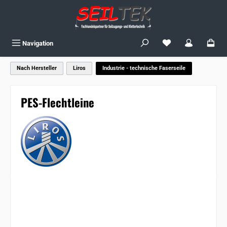
Zum Hauptinhalt springen
Du hast 0 Produkte
Navigation
Nach Hersteller
Liros
Industrie - technische Faserseile
PES-Flechtleine
Bildergalerie überspringen