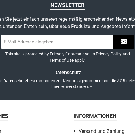
NEWSLETTER
n Sie jetzt einfach unseren regelmäßig erscheinenden Newslett
s unter den Ersten sein, über neue Produkte und Angebote inform
E-
Mail-
Adresse
This site is protected by
Friendly Captcha
and its
Privacy Policy
and
*
Terms of Use
apply.
Datenschutz
ie
Datenschutzbestimmungen
zur Kenntnis genommen und die
AGB
geles
ihnen einverstanden.
*
HES
INFORMATIONEN
m
Versand und Zahlung