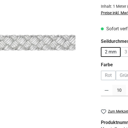
Inhalt:
1 Meter
Preise inkl. Mw
Sofort verf
Seildurchme
2 mm
3
auswä
Farbe
Rot
Grü
(Diese Optio
(D
Produkt Anzahl:
Zum Merkzet
Produktnum