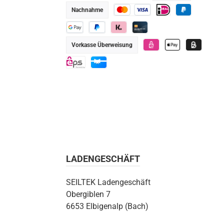
TWINT
KBC
iDEAL
Später bezahlen
Nachnahme
Kredit- oder Debitkarte
iDEAL
PayPal
Google Pay
PayPal
Klarna
Kredit-/Debitkarte
Vorkasse Überweisung
eps
Apple Pay
Billie
eps
Geschenkkarte
LADENGESCHÄFT
SEILTEK Ladengeschäft
Obergiblen 7
6653 Elbigenalp (Bach)