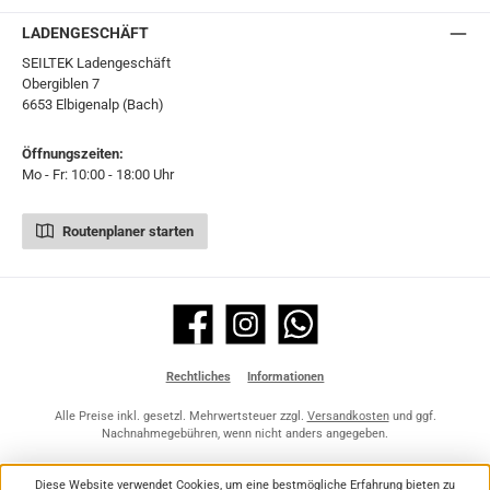
LADENGESCHÄFT
SEILTEK Ladengeschäft
Obergiblen 7
6653 Elbigenalp (Bach)
Öffnungszeiten:
Mo - Fr: 10:00 - 18:00 Uhr
Routenplaner starten
Facebook
Instagram
WhatsApp
Rechtliches
Informationen
Alle Preise inkl. gesetzl. Mehrwertsteuer zzgl.
Versandkosten
und ggf.
Nachnahmegebühren, wenn nicht anders angegeben.
Diese Website verwendet Cookies, um eine bestmögliche Erfahrung bieten zu