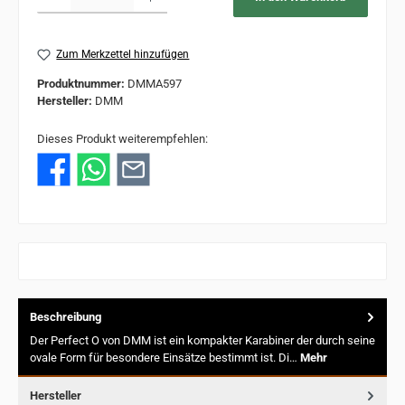
Zum Merkzettel hinzufügen
Produktnummer:
DMMA597
Hersteller:
DMM
Dieses Produkt weiterempfehlen:
Beschreibung
Der Perfect O von DMM ist ein kompakter Karabiner der durch seine
ovale Form für besondere Einsätze bestimmt ist. Di…
Mehr
Hersteller