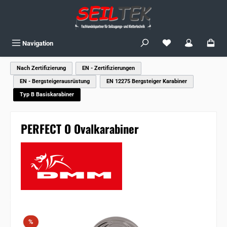
Zum Hauptinhalt springen
Du hast 0 Produkte
Navigation
Nach Zertifizierung
EN - Zertifizierungen
EN - Bergsteigerausrüstung
EN 12275 Bergsteiger Karabiner
Typ B Basiskarabiner
PERFECT O Ovalkarabiner
Bildergalerie überspringen
Rabatt
%