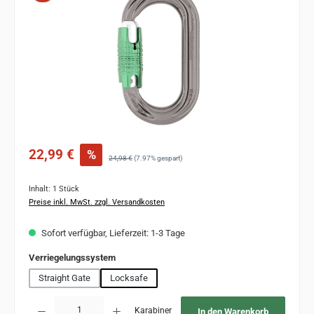
Verkaufspreis:
22,99 €
%
Regulärer Preis:
24,98 €
(7.97% gespart)
Inhalt:
1 Stück
Preise inkl. MwSt. zzgl. Versandkosten
Sofort verfügbar, Lieferzeit: 1-3 Tage
auswählen
Verriegelungssystem
Straight Gate
Locksafe
Produkt Anzahl: Gib den gewünschten Wert ein oder benutze die Schaltflächen um 
Karabiner
In den Warenkorb