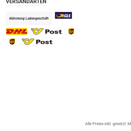
VERSANDARTEN
Abholung Ladengeschäft
GLS
DHL
Ö-Post
UPS
UPS Express
Export Austrian Post
Alle Preise inkl. gesetzl.