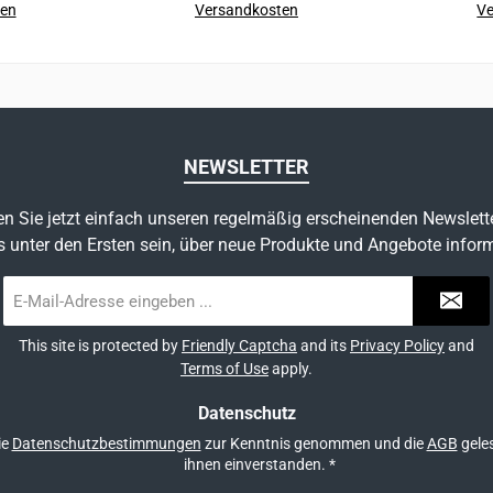
ten
Versandkosten
Ve
engelegt
Kugellager gewährleisten
ob an
In den Warenkorb
m sehr
einen hohen
beid
Wirkungsgrad.GewichtSeild
En
tanz zum
urchmesserGebrauchslastB
hinz
ngesetzt
ruchslastWirkungsgrad120
soll.D
gmin. 8 mm bis 11 mm2 x
CUSTOM
NEWSLETTER
st sich
1,5kN x 2 = 6kN2 x 4kN x2
einzeln verpackt, um sofort
Hülle, die
= 16kN91%
einsat
n Sie jetzt einfach unseren regelmäßig erscheinenden Newslett
s unter den Ersten sein, über neue Produkte und Angebote inform
ell und
eren.Der
E-
des
Mail-
durch die
Adresse
This site is protected by
Friendly Captcha
and its
Privacy Policy
and
eichnung
*
Terms of Use
apply.
fügbar: 1,
Datenschutz
.Art.
ie
Datenschutzbestimmungen
zur Kenntnis genommen und die
AGB
geles
eildurch
ihnen einverstanden.
*
astBruch