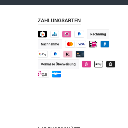
ZAHLUNGSARTEN
Rechnung
TWINT
KBC
iDEAL
Später bezahlen
Nachnahme
Kredit- oder Debitkarte
iDEAL
PayPal
Google Pay
PayPal
Klarna
Kredit-/Debitkarte
Vorkasse Überweisung
eps
Apple Pay
Billie
eps
Geschenkkarte