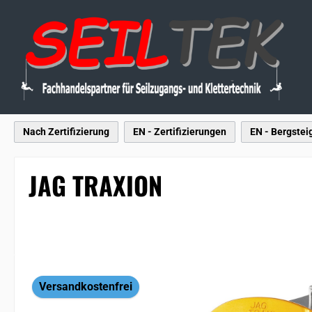
 Hauptinhalt springen
Zur Suche springen
Zur Hauptnavigation springen
Nach Zertifizierung
EN - Zertifizierungen
EN - Bergstei
JAG TRAXION
Bildergalerie überspringen
Versandkostenfrei