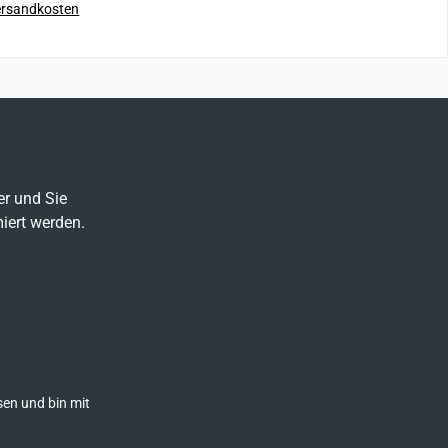
rsandkosten
 einem oder an
en Enden eine
Details
dverbindung
ugefügt werden
ie SEGMENT 8 mm
 Reepschnur ist
zbereit zu sein.
er und Sie
iert werden.
en und bin mit