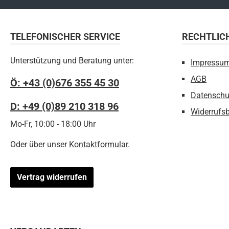
slastP044AA001
mm6 kN16 kNP0
m805 g 8 mm 6 kN 16 kN
TELEFONISCHER SERVICE
RECHTLIC
P044AA025 m14
mm 6 
Unterstützung und Beratung unter:
Impressu
AGB
Ö: +43 (0)676 355 45 30
Datenschu
D: +49 (0)89 210 318 96
Widerrufs
Mo-Fr, 10:00 - 18:00 Uhr
Oder über unser
Kontaktformular
.
Vertrag widerrufen