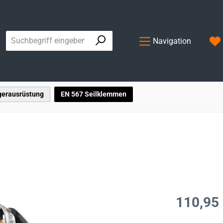
Navigation
gerausrüstung
EN 567 Seilklemmen
Regulärer Prei
110,95