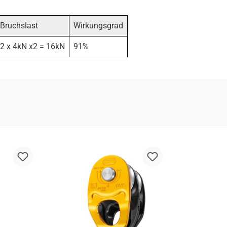
Bruchslast
Wirkungsgrad
2 x 4kN x2 = 16kN
91%