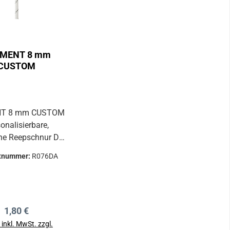
MENT 8 mm
CUSTOM
T 8 mm CUSTOM
onalisierbare,
e Reepschnur Der
stom Service bietet
tnummer:
R076DA
usführung einer
NT-Reepschnur
 Kundenwunsch
 Länge kann man
Regulärer Preis:
1,80 €
ter bis 2000 Meter
,
 inkl. MwSt. zzgl.