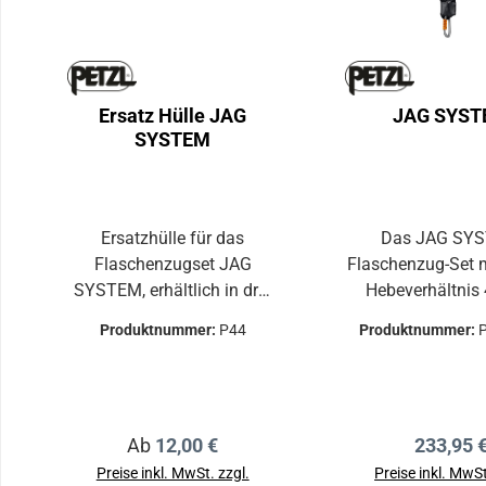
Ersatz Hülle JAG
JAG SYST
SYSTEM
Ersatzhülle für das
Das JAG SY
Flaschenzugset JAG
Flaschenzug-Set 
SYSTEM, erhältlich in drei
Hebeverhältnis
Längen. Drei Längen nach
kugelgelagerten L
Produktnummer:
P44
Produktnummer:
Wahl: - 1 Meter (P44100).-
mit ausgezeic
2 Meter (P044BA01).- 3
Wirkungsgrad di
Meter (P044BA02).
Lösen eines Verl
Einrichten einer 
Regulärer Preis:
Reguläre
Ab
12,00 €
233,95 
Verankerung od
Spannen ei
Preise inkl. MwSt. zzgl.
Preise inkl. MwSt