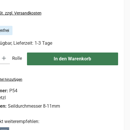
St. zzgl. Versandkosten
nfrei
ügbar, Lieferzeit: 1-3 Tage
 Gib den gewünschten Wert ein oder benutze die Schaltflächen um die An
Rolle
In den Warenkorb
tel hinzufügen
mer:
P54
tzl
nen:
Seildurchmesser 8-11mm
kt weiterempfehlen: