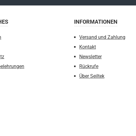
 m610 g8
44AA012
HES
INFORMATIONEN
60 g 8
kN 16 kN
m
Versand und Zahlung
Kontakt
tz
Newsletter
belehrungen
Rückrufe
Über Seiltek