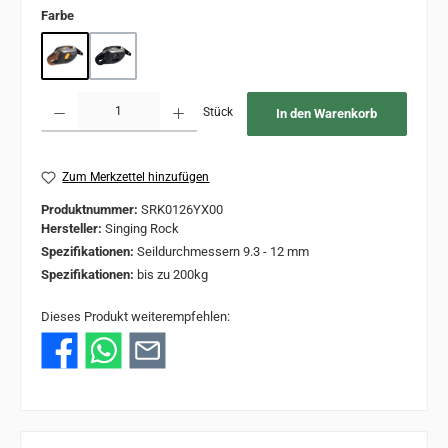
auswählen
Farbe
Gold
Schwarz
Produkt Anzahl: Gib den gewünschten Wert ein oder benutze die Schaltflächen um 
Stück
In den Warenkorb
Zum Merkzettel hinzufügen
Produktnummer:
SRK0126YX00
Hersteller:
Singing Rock
Spezifikationen:
Seildurchmessern 9.3 - 12 mm
Spezifikationen:
bis zu 200kg
Dieses Produkt weiterempfehlen: