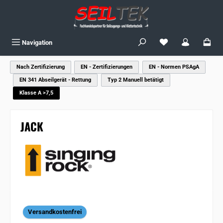
Zum Hauptinhalt springen
Du hast 0 Produkte
Navigation
Nach Zertifizierung
EN - Zertifizierungen
EN - Normen PSAgA
EN 341 Abseilgerät - Rettung
Typ 2 Manuell betätigt
Klasse A >7,5
JACK
Bildergalerie überspringen
Versandkostenfrei