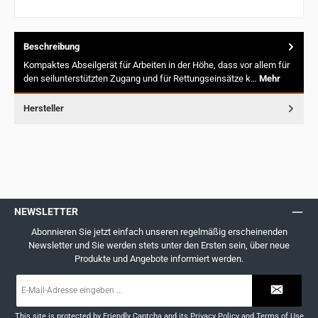
Beschreibung
Kompaktes Abseilgerät für Arbeiten in der Höhe, dass vor allem für
den seilunterstützten Zugang und für Rettungseinsätze k…
Mehr
Hersteller
NEWSLETTER
Abonnieren Sie jetzt einfach unseren regelmäßig erscheinenden
Newsletter und Sie werden stets unter den Ersten sein, über neue
Produkte und Angebote informiert werden.
E-
Mail-
Adresse
*
This site is protected by
Friendly Captcha
and its
Privacy Policy
and
Terms of Use