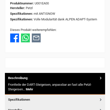
Produktnummer:
U001EA00
Hersteller:
Petzl
Spezifikationen:
mit ANTISNOW
Spezifikationen:
Volle Modularität dank ALPEN ADAPT-System
Dieses Produkt weiterempfehlen:
Beschreibung
Frontteile der DART-Steigeisen, anpassbar an fast alle Petzl-
Steigeisen…
Mehr
Spezifikationen