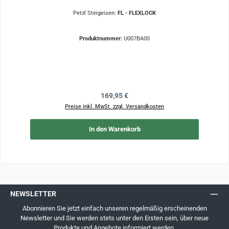
Petzl Steigeisen:
FL - FLEXLOCK
Produktnummer:
U007BA00
Regulärer Preis:
169,95 €
Preise inkl. MwSt. zzgl. Versandkosten
In den Warenkorb
NEWSLETTER
Abonnieren Sie jetzt einfach unseren regelmäßig erscheinenden
Newsletter und Sie werden stets unter den Ersten sein, über neue
Produkte und Angebote informiert werden.