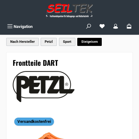
Zum Hauptinhalt springen
Du hast 0 Produkte
Navigation
Nach Hersteller
Petzl
Sport
Steigeisen
Frontteile DART
Bildergalerie überspringen
Versandkostenfrei