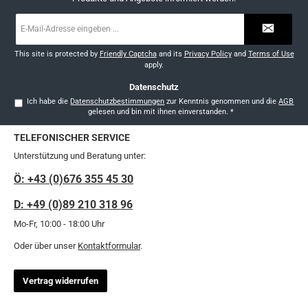
E-
Mail-
Adresse
*
This site is protected by
Friendly Captcha
and its
Privacy Policy
and
Terms of Use
apply.
Datenschutz
Ich habe die
Datenschutzbestimmungen
zur Kenntnis genommen und die
AGB
gelesen und bin mit ihnen einverstanden.
*
TELEFONISCHER SERVICE
Unterstützung und Beratung unter:
Ö: +43 (0)676 355 45 30
D: +49 (0)89 210 318 96
Mo-Fr, 10:00 - 18:00 Uhr
Oder über unser
Kontaktformular
.
Vertrag widerrufen