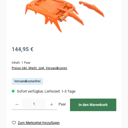
Regulärer Preis:
144,95 €
Inhalt:
1 Paar
Preise inkl. MwSt. zzgl. Versandkosten
Versandkostenfrei
Sofort verfügbar, Lieferzeit: 1-3 Tage
Produkt Anzahl: Gib den gewünschten Wert ein oder benutze die Schaltflächen um 
Paar
In den Warenkorb
Zum Merkzettel hinzufügen