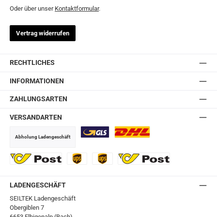
Oder über unser
Kontaktformular
.
Vertrag widerrufen
RECHTLICHES
INFORMATIONEN
ZAHLUNGSARTEN
VERSANDARTEN
Abholung Ladengeschäft
GLS
DHL
Ö-Post
UPS
UPS Express
Export Austrian Post
LADENGESCHÄFT
SEILTEK Ladengeschäft
Obergiblen 7
6653 Elbigenalp (Bach)