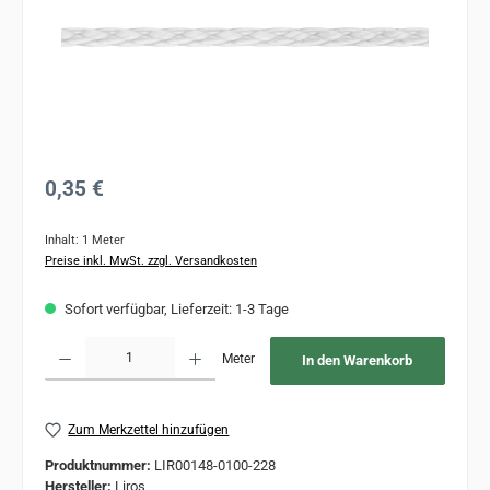
Regulärer Preis:
0,35 €
Inhalt:
1 Meter
Preise inkl. MwSt. zzgl. Versandkosten
Sofort verfügbar, Lieferzeit: 1-3 Tage
Produkt Anzahl: Gib den gewünschten Wert ein oder benutze die Schaltflächen um 
Meter
In den Warenkorb
Zum Merkzettel hinzufügen
Produktnummer:
LIR00148-0100-228
Hersteller:
Liros