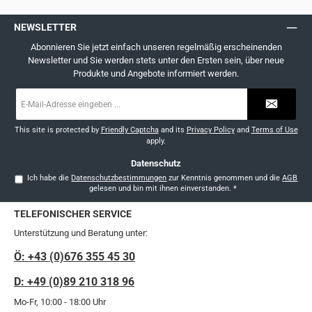
NEWSLETTER
Abonnieren Sie jetzt einfach unseren regelmäßig erscheinenden
Newsletter und Sie werden stets unter den Ersten sein, über neue
Produkte und Angebote informiert werden.
E-
Mail-
Adresse
*
This site is protected by
Friendly Captcha
and its
Privacy Policy
and
Terms of Use
apply.
Datenschutz
Ich habe die
Datenschutzbestimmungen
zur Kenntnis genommen und die
AGB
gelesen und bin mit ihnen einverstanden.
*
TELEFONISCHER SERVICE
Unterstützung und Beratung unter:
Ö: +43 (0)676 355 45 30
D: +49 (0)89 210 318 96
Mo-Fr, 10:00 - 18:00 Uhr