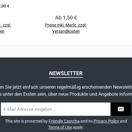
e das
Gewicht: 5 g Material:
,00 €
srüstung
Elastomer Einzelverkauf
er Preis:
Regulärer Preis:
Ab
1,50 €
imum
(Standardverpackung
n
enthält 10 Stück)
. zzgl.
Preise inkl. MwSt. zzgl.
ten
Versandkosten
d der D-
Referenzen M92000
korb
ders gut
Details
n von
ignet.
NEWSLETTER
n Sie jetzt einfach unseren regelmäßig erscheinenden Newslett
s unter den Ersten sein, über neue Produkte und Angebote inform
E-
Mail-
Adresse
This site is protected by
Friendly Captcha
and its
Privacy Policy
and
*
Terms of Use
apply.