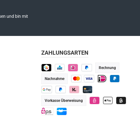
en und bin mit
ZAHLUNGSARTEN
Rechnung
TWINT
KBC
iDEAL
Später bezahlen
Nachnahme
Kredit- oder Debitkarte
iDEAL
PayPal
Google Pay
PayPal
Klarna
Kredit-/Debitkarte
Vorkasse Überweisung
eps
Apple Pay
Billie
eps
Geschenkkarte