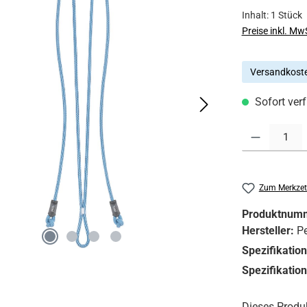
Inhalt:
1 Stück
Preise inkl. Mw
Versandkoste
Sofort verf
Produkt Anzahl:
Zum Merkzet
Produktnum
Hersteller:
Pe
Spezifikatio
Spezifikatio
Dieses Produ