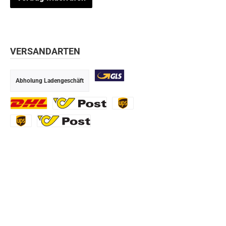
VERSANDARTEN
Abholung Ladengeschäft
GLS
DHL
Ö-Post
UPS
UPS Express
Export Austrian Post