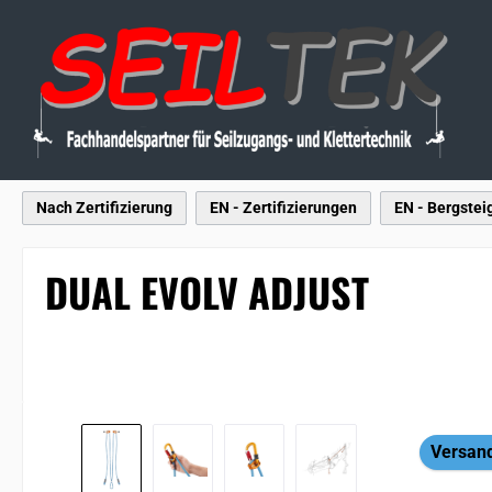
 Hauptinhalt springen
Zur Suche springen
Zur Hauptnavigation springen
Nach Zertifizierung
EN - Zertifizierungen
EN - Bergstei
DUAL EVOLV ADJUST
Bildergalerie überspringen
Versand