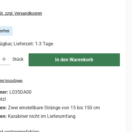
St. zzgl. Versandkosten
nfrei
ügbar, Lieferzeit: 1-3 Tage
 Gib den gewünschten Wert ein oder benutze die Schaltflächen um die An
Stück
In den Warenkorb
tel hinzufügen
mer:
L035DA00
tzl
nen:
Zwei einstellbare Stränge von 15 bis 150 cm
nen:
Karabiner nicht im Lieferumfang
kt weiterempfehlen: