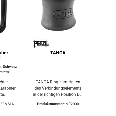
uber
TANGA
z
e:
Schwarz
ystem:
CK
TANGA Ring zum Halten
arabiner
des Verbindungselements
in der richtigen Position Der
che
TANGA-Ring hält den
39A SLN
Produktnummer:
M92000
ner Sm'D
Karabiner in der richtigen
ender
Position. Spezifikationen