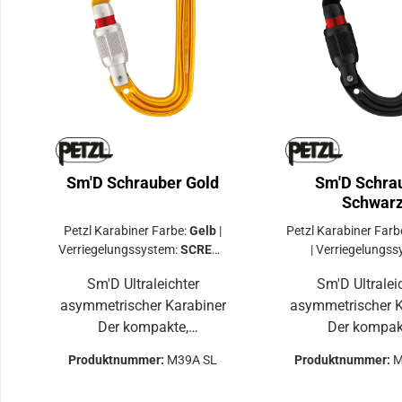
Sm'D Schrauber Gold
Sm'D Schra
Schwar
Petzl Karabiner Farbe:
Gelb
|
Petzl Karabiner Farb
Verriegelungssystem:
SCREW-
|
Verriegelungss
LOCK
SCREW-LO
Sm'D Ultraleichter
Sm'D Ultraleichter
asymmetrischer Karabiner
asymmetrischer K
Der kompakte,
Der kompakte,
asymmetrische
asymmetris
Produktnummer:
M39A SL
Produktnummer:
M
Aluminiumkarabiner Sm'D
Aluminiumkarabi
wird für Anwender
wird für Anw