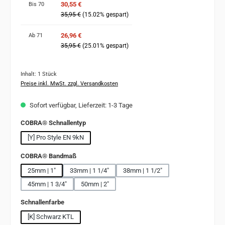
30,55 €
Bis
70
35,95 €
(15.02% gespart)
26,96 €
Ab
71
35,95 €
(25.01% gespart)
Inhalt:
1 Stück
Preise inkl. MwSt. zzgl. Versandkosten
Sofort verfügbar, Lieferzeit: 1-3 Tage
auswählen
COBRA® Schnallentyp
[Y] Pro Style EN 9kN
auswählen
COBRA® Bandmaß
25mm | 1"
33mm | 1 1/4"
38mm | 1 1/2"
45mm | 1 3/4"
50mm | 2"
auswählen
Schnallenfarbe
[K] Schwarz KTL