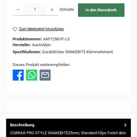
Produkt Anzahl: Gib den gewünschten Wert ein oder benutze die Schaltflächen um 
Schnalle
In den Warenkorb
Zum Merkzettel hinzufügen
Produktnummer:
AAFY25KVF-LS
Hersteller:
AustriAlpin
Spezifikationen:
Zusätzliches SNAKEBITE Klemmelement
Dieses Produkt weiterempfehlen:
Beschreibung
COBRA® PRO STYLE SNAKEBITE25mm, Standard-Clips Fixiert dein