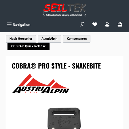
Zum Hauptinhalt springen
Du hast 0 Produkte
Navigation
Nach Hersteller
AustriAlpin
Komponenten
COBRA® Quick Release
COBRA® PRO STYLE - SNAKEBITE
Bildergalerie überspringen