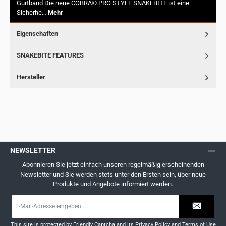
Gurtband Die neue COBRA® PRO STYLE SNAKEBITE ist eine
Sicherhe…
Mehr
Eigenschaften
SNAKEBITE FEATURES
Hersteller
NEWSLETTER
Abonnieren Sie jetzt einfach unseren regelmäßig erscheinenden
Newsletter und Sie werden stets unter den Ersten sein, über neue
Produkte und Angebote informiert werden.
E-
Mail-
Adresse
*
This site is protected by
Friendly Captcha
and its
Privacy Policy
and
Terms of Use