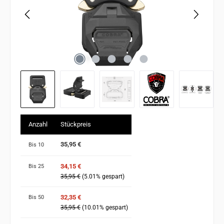
Anzahl
Stückpreis
35,95 €
Bis
10
34,15 €
Bis
25
35,95 €
(5.01% gespart)
32,35 €
Bis
50
35,95 €
(10.01% gespart)