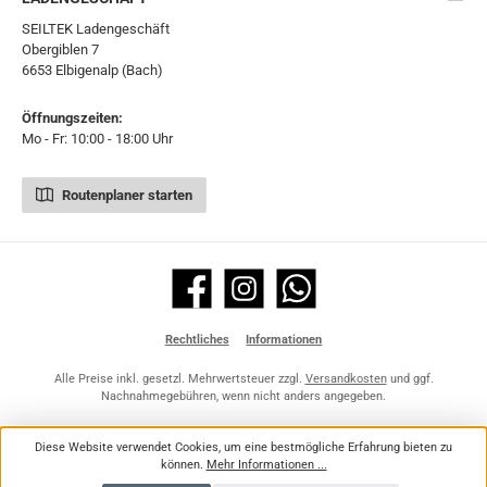
SEILTEK Ladengeschäft
Obergiblen 7
6653 Elbigenalp (Bach)
Öffnungszeiten:
Mo - Fr: 10:00 - 18:00 Uhr
Routenplaner starten
Facebook
Instagram
WhatsApp
Rechtliches
Informationen
Alle Preise inkl. gesetzl. Mehrwertsteuer zzgl.
Versandkosten
und ggf.
Nachnahmegebühren, wenn nicht anders angegeben.
Diese Website verwendet Cookies, um eine bestmögliche Erfahrung bieten zu
können.
Mehr Informationen ...