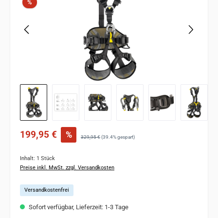
Rabatt
%
Verkaufspreis:
199,95 €
%
Regulärer Preis:
329,95 €
(39.4% gespart)
Inhalt:
1 Stück
Preise inkl. MwSt. zzgl. Versandkosten
Versandkostenfrei
Sofort verfügbar, Lieferzeit: 1-3 Tage