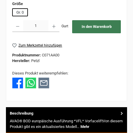
auswählen
Größe
Gr. 0
Produkt Anzahl: Gib den gewünschten Wert ein oder benutze die Schaltflächen um 
Gurt
In den Warenkorb
Zum Merkzettel hinzufügen
Produktnummer:
C071AA00
Hersteller:
Petzl
Dieses Produkt weiterempfehlen:
Beschreibung
AVAO® BOD europäische Ausführung *VFL* VorfaceliftVon diesem
Produkt gibt es ein aktualisiertes Modell…
Mehr