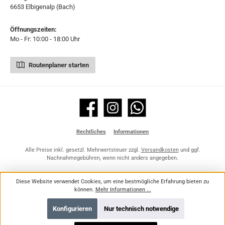
6653 Elbigenalp (Bach)
Öffnungszeiten:
Mo - Fr: 10:00 - 18:00 Uhr
Routenplaner starten
Facebook
Instagram
WhatsApp
Rechtliches
Informationen
Alle Preise inkl. gesetzl. Mehrwertsteuer zzgl.
Versandkosten
und ggf.
Nachnahmegebühren, wenn nicht anders angegeben.
Diese Website verwendet Cookies, um eine bestmögliche Erfahrung bieten zu
können.
Mehr Informationen ...
Konfigurieren
Nur technisch notwendige