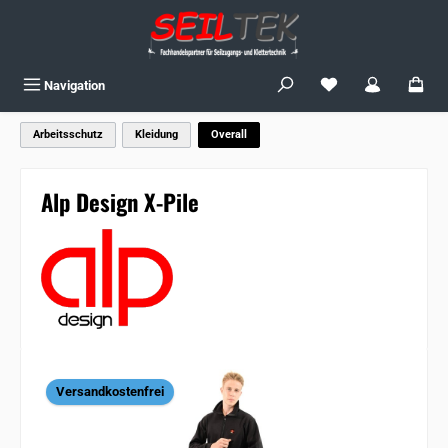
Zum Hauptinhalt springen
Du hast 0 Produkte
Navigation
Arbeitsschutz
Kleidung
Overall
Alp Design X-Pile
Bildergalerie überspringen
Versandkostenfrei