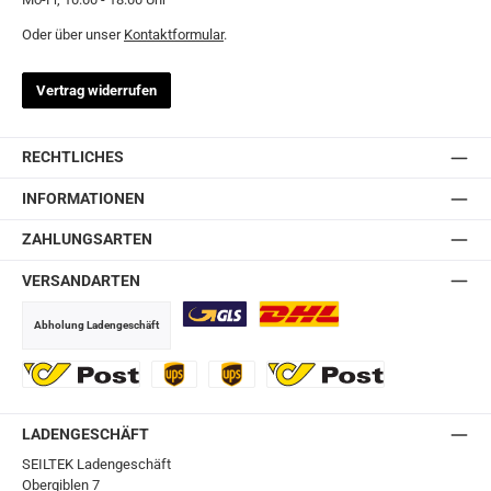
Oder über unser
Kontaktformular
.
Vertrag widerrufen
RECHTLICHES
INFORMATIONEN
ZAHLUNGSARTEN
VERSANDARTEN
Abholung Ladengeschäft
GLS
DHL
Ö-Post
UPS
UPS Express
Export Austrian Post
LADENGESCHÄFT
SEILTEK Ladengeschäft
Obergiblen 7