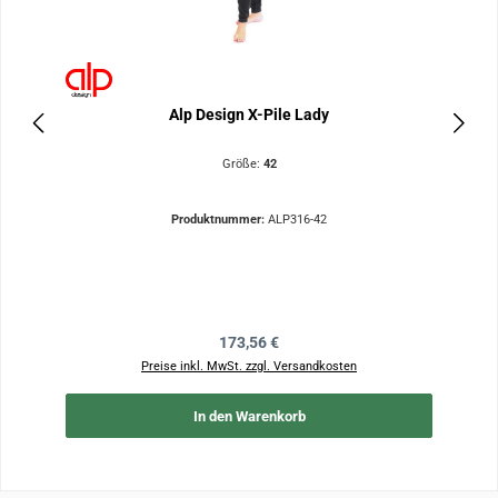
Alp Design X-Pile Lady
Größe:
42
Produktnummer:
ALP316-42
Regulärer Preis:
173,56 €
Preise inkl. MwSt. zzgl. Versandkosten
In den Warenkorb