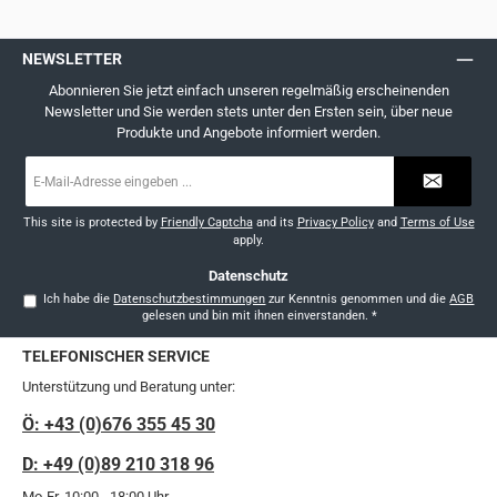
NEWSLETTER
Abonnieren Sie jetzt einfach unseren regelmäßig erscheinenden
Newsletter und Sie werden stets unter den Ersten sein, über neue
Produkte und Angebote informiert werden.
E-
Mail-
Adresse
*
This site is protected by
Friendly Captcha
and its
Privacy Policy
and
Terms of Use
apply.
Datenschutz
Ich habe die
Datenschutzbestimmungen
zur Kenntnis genommen und die
AGB
gelesen und bin mit ihnen einverstanden.
*
TELEFONISCHER SERVICE
Unterstützung und Beratung unter:
Ö: +43 (0)676 355 45 30
D: +49 (0)89 210 318 96
Mo-Fr, 10:00 - 18:00 Uhr