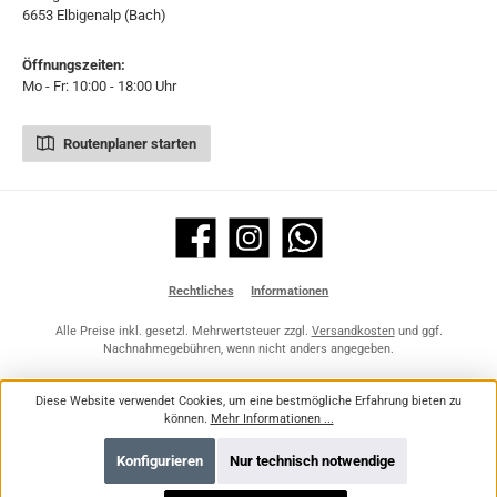
6653 Elbigenalp (Bach)
Öffnungszeiten:
Mo - Fr: 10:00 - 18:00 Uhr
Routenplaner starten
Facebook
Instagram
WhatsApp
Rechtliches
Informationen
Alle Preise inkl. gesetzl. Mehrwertsteuer zzgl.
Versandkosten
und ggf.
Nachnahmegebühren, wenn nicht anders angegeben.
Diese Website verwendet Cookies, um eine bestmögliche Erfahrung bieten zu
können.
Mehr Informationen ...
Konfigurieren
Nur technisch notwendige